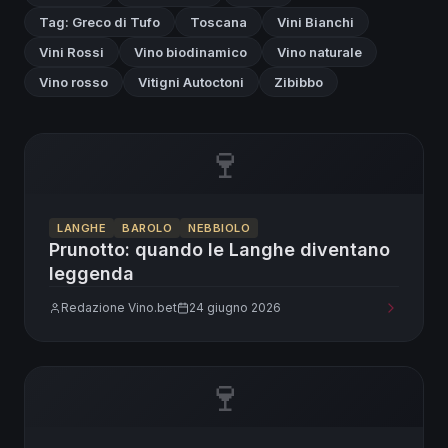
Tag: Greco di Tufo
Toscana
Vini Bianchi
Vini Rossi
Vino biodinamico
Vino naturale
Vino rosso
Vitigni Autoctoni
Zibibbo
🍷
LANGHE
BAROLO
NEBBIOLO
Prunotto: quando le Langhe diventano
leggenda
Redazione Vino.bet
24 giugno 2026
🍷