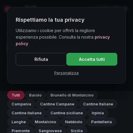
LIVE
EN
Rispettiamo la tua privacy
Utilizziamo i cookie per offrirti la migliore
BLOG
esperienza possibile. Consulta la nostra
privacy
Blog sul Vino
policy
Rifiuta
Accetta tutti
Articoli, analisi e approfondimenti sul mercato dei
vini di qualità.
Personalizza
Tutti
Barolo
Brunello di Montalcino
Campania
Cantine Campane
Cantine Italiane
Cantine italiane
Cantine siciliane
Irpinia
Langhe
Montalcino
Nebbiolo
Pantelleria
Piemonte
Sangiovese
Sicilia