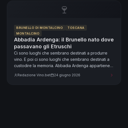
🍷
BRUNELLO DI MONTALCINO
TOSCANA
MONTALCINO
Abbadia Ardenga: il Brunello nato dove
passavano gli Etruschi
Ci sono luoghi che sembrano destinati a produrre
vino. E poi ci sono luoghi che sembrano destinati a
custodire la memoria. Abbadia Ardenga appartiene
alla seconda categoria. Prima che il nome Brunello di
Redazione Vino.bet
24 giugno 2026
Montalcino diventasse celebre in tutto il mondo,
prima delle denominazioni, delle guide e delle
degustazioni internazionali, queste terre erano già
attraversate da uomini, merci e storie. Qui, nel cuore
della Toscana più autentica, il tempo sembra aver
scelto di rallentare il proprio passo, lasciando che
ogni generazione aggiungesse un tassello a una
narrazione iniziata molti secoli fa. Visitare Abbadia