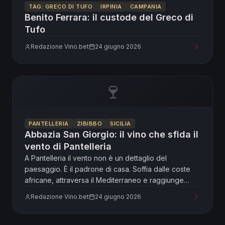
TAG: GRECO DI TUFO
IRPINIA
CAMPANIA
Benito Ferrara: il custode del Greco di
Tufo
Redazione Vino.bet
24 giugno 2026
🍷
PANTELLERIA
ZIBIBBO
SICILIA
Abbazia San Giorgio: il vino che sfida il
vento di Pantelleria
A Pantelleria il vento non è un dettaglio del
paesaggio. È il padrone di casa. Soffia dalle coste
africane, attraversa il Mediterraneo e raggiunge
l'isola con una forza capace di modellare alberi,
Redazione Vino.bet
24 giugno 2026
pietre e persone.