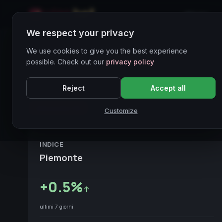
Home
We respect your privacy
We use cookies to give you the best experience
Indici di Mercato
possible. Check out our
privacy policy
11 indici monitorati
Reject
Accept all
Variazione 7G
Valore
Nome
Customize
INDICE
Piemonte
+
0.5
%
↑
ultimi 7 giorni