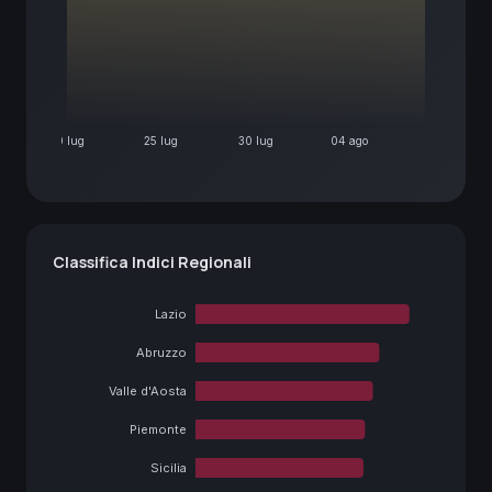
20 lug
25 lug
30 lug
04 ago
Classifica Indici Regionali
Lazio
Abruzzo
Valle d'Aosta
Piemonte
Sicilia