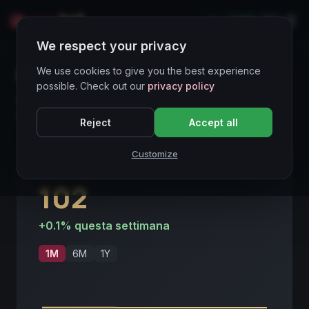
LIVE
IT
We respect your privacy
Mercato
We use cookies to give you the best experience
possible. Check out our
privacy policy
Analisi approfondita degli indici e dei trend del mercato
vinicolo italiano
Reject
Accept all
Customize
INDICE VINO ITALIA
102
+
0.1
% questa settimana
1M
6M
1Y