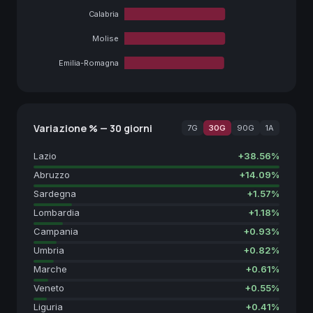
Calabria
Molise
Emilia-Romagna
Variazione % —
30 giorni
7G
30G
90G
1A
Lazio
+
38.56
%
Abruzzo
+
14.09
%
Sardegna
+
1.57
%
Lombardia
+
1.18
%
Campania
+
0.93
%
Umbria
+
0.82
%
Marche
+
0.61
%
Veneto
+
0.55
%
Liguria
+
0.41
%