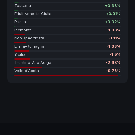
Toscana
+
0.33
%
Friuli-Venezia Giulia
+
0.31
%
Puglia
+
0.02
%
Piemonte
-1.03
%
Non specificata
-1.11
%
Emilia-Romagna
-1.38
%
Sicilia
-1.5
%
Trentino-Alto Adige
-2.63
%
Valle d'Aosta
-9.76
%