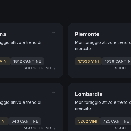
na
Piemonte
ggio attivo e trend di
Monitoraggio attivo e trend d
mercato
VINI
1812
CANTINE
17933
VINI
1936
CANTIN
SCOPRI TREND →
SCOPRI 
Lombardia
ggio attivo e trend di
Monitoraggio attivo e trend d
mercato
INI
643
CANTINE
5262
VINI
725
CANTINE
SCOPRI TREND →
SCOPRI 