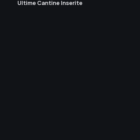
Ultime Cantine Inserite
Domaine Cluny
Château
·
Italia
·
Italia
Cantina di Sorbara
Legacy
·
Italia
·
Italia
Ultimi Inserimenti Vini
ITALIA
ITALIA
Equilibre Chardonnay
Rosée d'
Domaine de l'Arjolle
Terre de