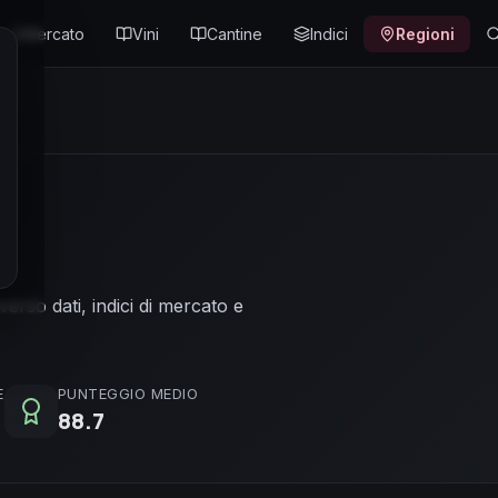
Mercato
Vini
Cantine
Indici
Regioni
averso dati, indici di mercato e
E
PUNTEGGIO MEDIO
88.7