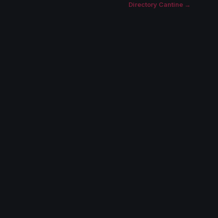
Directory Cantine →
vigné
SCEA Domaine Coudoulis
·
Italia
Vedi tutti →
ITALIA
Côte d'Or Bourgogne Rouge
Domaine Cluny