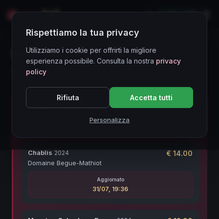
LIVE
EN
Rispettiamo la tua privacy
Directory Vini
Utilizziamo i cookie per offrirti la migliore
esperienza possibile. Consulta la nostra
privacy
121402 etichette monitorate
policy
Rifiuta
Accetta tutti
Ultimi Aggiornamenti Prezzo
Aggiorna
10
vini aggiornati di recente
Personalizza
Chablis
2024
€
14.00
Domaine Begue-Mathiot
Aggiornato
31/07, 19:36