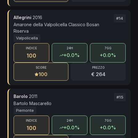
Allegrini
2016
#
14
Amarone della Valpolicella Classico Bosan
Riserva
Valpolicella
INDICE
24H
7GG
100
+
0.0
%
+0.0%
SCORE
PREZZO
100
€ 264
Barolo
2011
#
15
Bartolo Mascarello
Piemonte
INDICE
24H
7GG
100
+
0.0
%
+0.0%