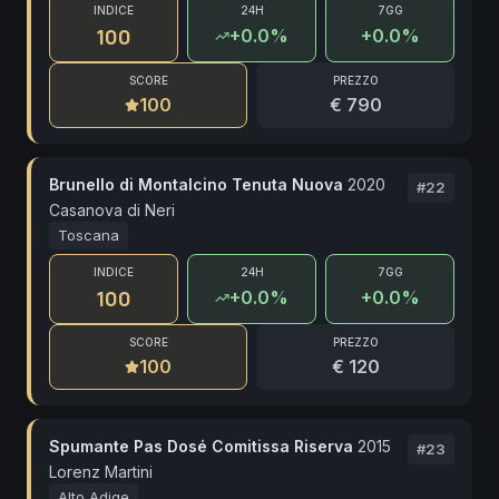
INDICE
24H
7GG
100
+
0.0
%
+0.0%
SCORE
PREZZO
100
€ 790
Brunello di Montalcino Tenuta Nuova
2020
#
22
Casanova di Neri
Toscana
INDICE
24H
7GG
100
+
0.0
%
+0.0%
SCORE
PREZZO
100
€ 120
Spumante Pas Dosé Comitissa Riserva
2015
#
23
Lorenz Martini
Alto Adige