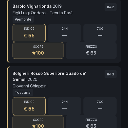
Barolo Vignarionda
2019
#
42
Figli Luigi Oddero - Tenuta Parà
Piemonte
INDICE
24H
7GG
€ 65
—
—
SCORE
PREZZO
100
€ 65
Bolgheri Rosso Superiore Guado de'
#
43
Gemoli
2020
Giovanni Chiappini
Toscana
INDICE
24H
7GG
€ 65
—
—
SCORE
PREZZO
100
€ 65