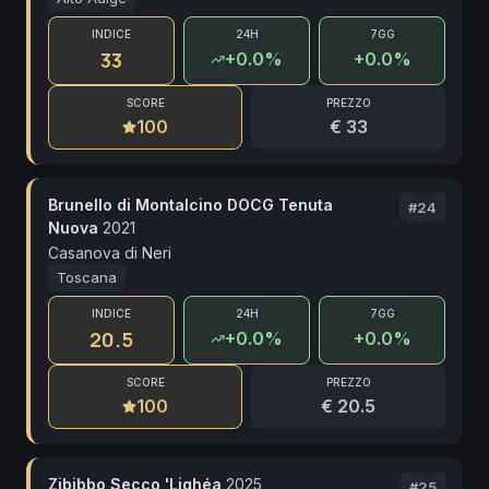
INDICE
24H
7GG
33
+
0.0
%
+0.0%
SCORE
PREZZO
100
€ 33
Brunello di Montalcino DOCG Tenuta
#
24
Nuova
2021
Casanova di Neri
Toscana
INDICE
24H
7GG
20.5
+
0.0
%
+0.0%
SCORE
PREZZO
100
€ 20.5
Zibibbo Secco 'Lighéa
2025
#
25