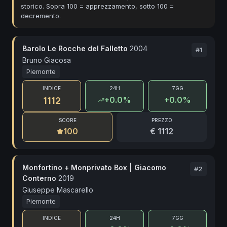
storico. Sopra 100 = apprezzamento, sotto 100 =
decremento.
Barolo Le Rocche del Falletto
2004
#
1
Bruno Giacosa
Piemonte
INDICE
24H
7GG
1112
+
0.0
%
+0.0%
SCORE
PREZZO
100
€ 1112
Monfortino + Monprivato Box | Giacomo
#
2
Conterno
2019
Giuseppe Mascarello
Piemonte
INDICE
24H
7GG