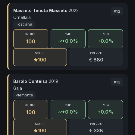
Masseto Tenuta Masseto
2022
#
12
Ornellaia
Toscana
INDICE
24H
7GG
100
+
0.0
%
+0.0%
SCORE
PREZZO
100
€ 880
Barolo Conteisa
2019
#
13
Gaja
Piemonte
INDICE
24H
7GG
100
+
0.0
%
+0.0%
SCORE
PREZZO
100
€ 338