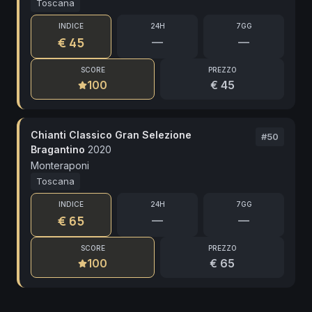
Toscana
INDICE
24H
7GG
€ 45
—
—
SCORE
PREZZO
100
€ 45
Chianti Classico Gran Selezione
#
50
Bragantino
2020
Monteraponi
Toscana
INDICE
24H
7GG
€ 65
—
—
SCORE
PREZZO
100
€ 65