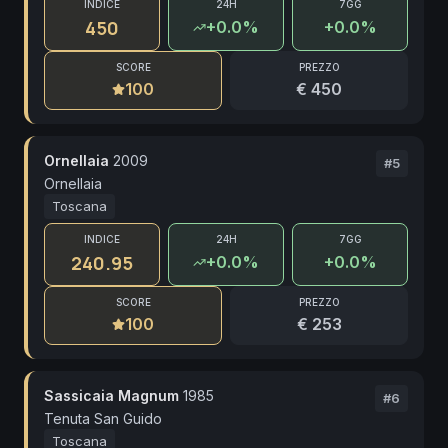
INDICE
24H
7GG
450
+
0.0
%
+0.0%
SCORE
PREZZO
100
€ 450
Ornellaia
2009
#
5
Ornellaia
Toscana
INDICE
24H
7GG
240.95
+
0.0
%
+0.0%
SCORE
PREZZO
100
€ 253
Sassicaia Magnum
1985
#
6
Tenuta San Guido
Toscana