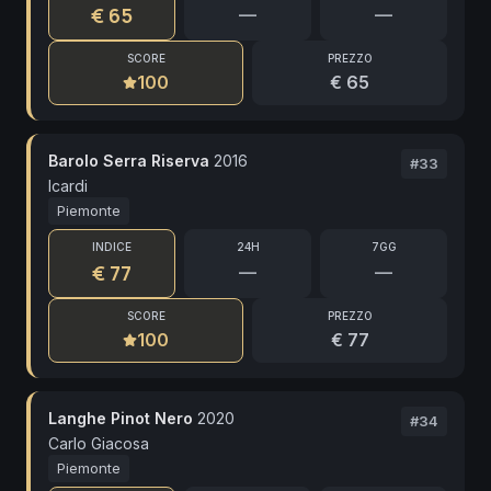
€ 65
—
—
SCORE
PREZZO
100
€ 65
Barolo Serra Riserva
2016
#
33
Icardi
Piemonte
INDICE
24H
7GG
€ 77
—
—
SCORE
PREZZO
100
€ 77
Langhe Pinot Nero
2020
#
34
Carlo Giacosa
Piemonte