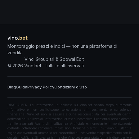
vino
.bet
Monitoraggio prezzi e indici — non una piattaforma di
vendita
Vinci Group srl & Goowai Edit
©
2026
Vino.bet ·
Tutti i diritti riservati
Blog
Guida
Privacy Policy
Condizioni d'uso
DISCLAIMER: Le informazioni pubblicate su Vino.bet hanno scopo puramente
informativo e non costituiscono sollecitazione all'investimento o consulenza
finanziaria. Vino.bet non si assume alcuna responsabilità per eventuali danni
derivanti dall'utilizzo di informazioni errate o incomplete. I contenuti sono elaborati
tramite avanzati Agenti di Intelligenza Artificiale e, nonostante il monitoraggio
costante, potrebbero contenere imprecisioni tecniche o errori; invitiamo gli utenti a
segnalare eventuali anomalie per consentirci di intervenire tempestivamente con le
dovute modifiche. Si precisa infine che Vino.bet è una piattaforma indipendente e