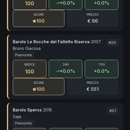
100
+
0.0
%
+0.0%
SCORE
PREZZO
100
€ 96
Barolo Le Rocche del Falletto Riserva
2007
#
20
Bruno Giacosa
Piemonte
INDICE
24H
7GG
100
+
0.0
%
+0.0%
SCORE
PREZZO
100
€ 551
Barolo Sperss
2016
#
21
Gaja
Piemonte