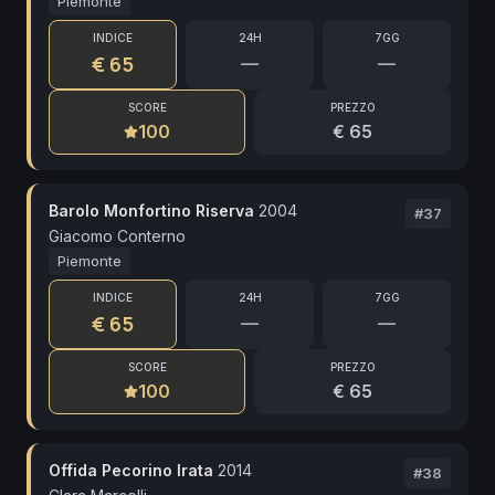
Piemonte
INDICE
24H
7GG
€ 65
—
—
SCORE
PREZZO
100
€ 65
Barolo Monfortino Riserva
2004
#
37
Giacomo Conterno
Piemonte
INDICE
24H
7GG
€ 65
—
—
SCORE
PREZZO
100
€ 65
Offida Pecorino Irata
2014
#
38