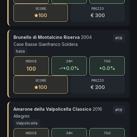
SCORE
PREZZO
100
€ 300
Brunello di Montalcino Riserva
2004
#
18
Case Basse Gianfranco Soldera
Italia
INDICE
24H
7GG
100
+
0.0
%
+0.0%
SCORE
PREZZO
100
€ 200
Amarone della Valpolicella Classico
2016
#
19
Allegrini
Valpolicella
INDICE
24H
7GG