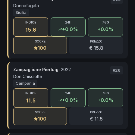
Donnafugata
Sicilia
INDICE
24H
7GG
15.8
+
0.0
%
+0.0%
SCORE
PREZZO
100
€ 15.8
Zampaglione Pierluigi
2022
#
26
Don Chisciotte
Campania
INDICE
24H
7GG
11.5
+
0.0
%
+0.0%
SCORE
PREZZO
100
€ 11.5