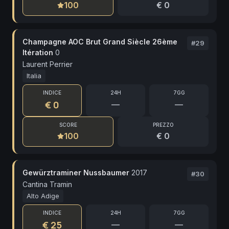
100
€ 0
Champagne AOC Brut Grand Siècle 26ème
#
29
Itération
0
Laurent Perrier
Italia
INDICE
24H
7GG
€ 0
—
—
SCORE
PREZZO
100
€ 0
Gewürztraminer Nussbaumer
2017
#
30
Cantina Tramin
Alto Adige
INDICE
24H
7GG
€ 25
—
—