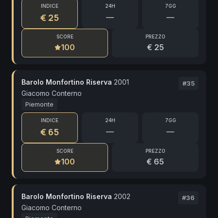
INDICE
24H
7GG
€ 25
—
—
SCORE
PREZZO
100
€ 25
Barolo Monfortino Riserva
2001
#
35
Giacomo Conterno
Piemonte
INDICE
24H
7GG
€ 65
—
—
SCORE
PREZZO
100
€ 65
Barolo Monfortino Riserva
2002
#
36
Giacomo Conterno