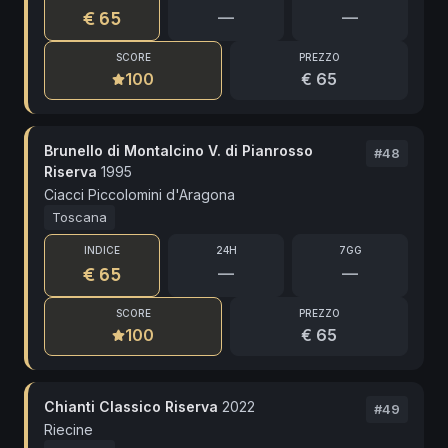
€ 65
—
—
SCORE
PREZZO
100
€ 65
Brunello di Montalcino V. di Pianrosso
#
48
Riserva
1995
Ciacci Piccolomini d'Aragona
Toscana
INDICE
24H
7GG
€ 65
—
—
SCORE
PREZZO
100
€ 65
Chianti Classico Riserva
2022
#
49
Riecine