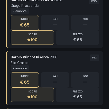
#
40
Diego Pressenda
Piemonte
INDICE
24H
7GG
€ 65
—
—
SCORE
PREZZO
100
€ 65
Barolo Rüncot Riserva
2016
#
41
Elio Grasso
Piemonte
INDICE
24H
7GG
€ 65
—
—
SCORE
PREZZO
100
€ 65