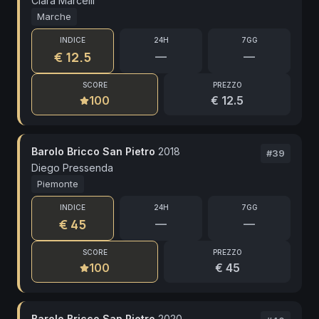
Clara Marcelli
Marche
INDICE
24H
7GG
€ 12.5
—
—
SCORE
PREZZO
100
€ 12.5
Barolo Bricco San Pietro
2018
#
39
Diego Pressenda
Piemonte
INDICE
24H
7GG
€ 45
—
—
SCORE
PREZZO
100
€ 45
Barolo Bricco San Pietro
2020