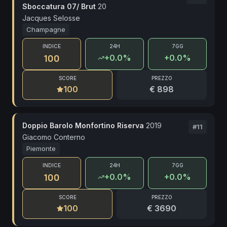
Sboccatura 07/ Brut
20
Jacques Selosse
Champagne
INDICE
24H
7GG
100
+
0.0
%
+0.0%
SCORE
PREZZO
100
€ 898
Doppio Barolo Monfortino Riserva
2019
#
11
Giacomo Conterno
Piemonte
INDICE
24H
7GG
100
+
0.0
%
+0.0%
SCORE
PREZZO
100
€ 3690