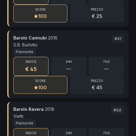
SCORE
PREZZO
100
€ 25
Barolo Cannubi
2016
#
31
G.B. Burlotto
Piemonte
INDICE
24H
7GG
€ 45
—
—
SCORE
PREZZO
100
€ 45
Barolo Ravera
2018
#
32
Vietti
Piemonte
INDICE
24H
7GG