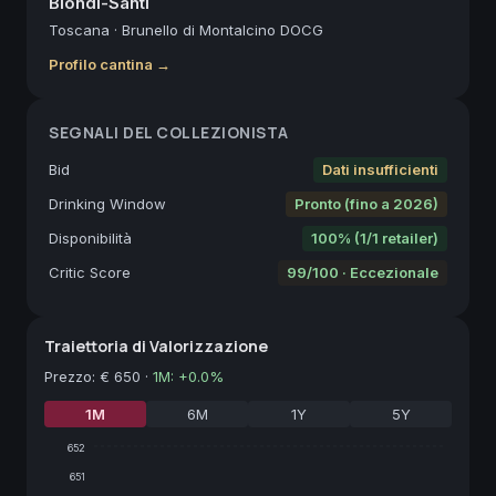
Biondi-Santi
Toscana
·
Brunello di Montalcino DOCG
Profilo cantina →
SEGNALI DEL COLLEZIONISTA
Bid
Dati insufficienti
Drinking Window
Pronto (fino a 2026)
Disponibilità
100% (1/1 retailer)
Critic Score
99/100 · Eccezionale
Traiettoria di Valorizzazione
Prezzo
:
€ 650
·
1M
:
+
0.0
%
1M
6M
1Y
5Y
652
651