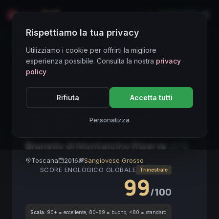
LIVE
EN
Rispettiamo la tua privacy
Directory Vini
Utilizziamo i cookie per offrirti la migliore
esperienza possibile. Consulta la nostra
privacy
policy
PREMIUM ASSET
● STABLE
Brunello di Montalcino DOCG
Rifiuta
Accetta tutti
Sangiovese Grosso
Toscana
Red Wine
DOCG
2016 Vintage
Investment Wine
Personalizza
Biondi-Santi
Brunello di Montalcino Riserva
2016
Toscana
2016
Sangiovese Grosso
SCORE ENOLOGICO GLOBALE
Trimestrale
99
/100
Scala:
90+ = eccellente, 80-89 = buono, <80 = standard