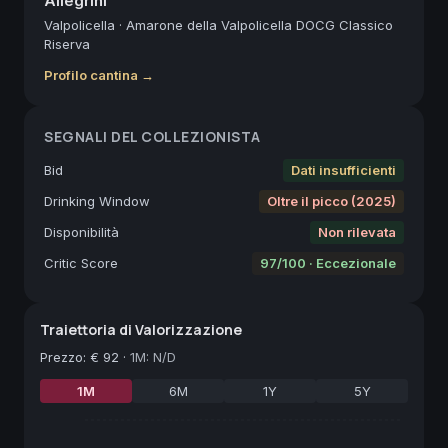
Allegrini
Valpolicella
·
Amarone della Valpolicella DOCG Classico
Riserva
Profilo cantina →
SEGNALI DEL COLLEZIONISTA
Bid
Dati insufficienti
Drinking Window
Oltre il picco (2025)
Disponibilità
Non rilevata
Critic Score
97/100 · Eccezionale
Traiettoria di Valorizzazione
Prezzo
:
€ 92
·
1M: N/D
1M
6M
1Y
5Y