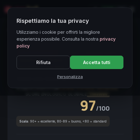
LIVE
EN
Rispettiamo la tua privacy
Directory Vini
Utilizziamo i cookie per offrirti la migliore
esperienza possibile. Consulta la nostra
privacy
policy
PREMIUM ASSET
● STABLE
Amarone DOCG
Valpolicella
Riserva
Corvina
Corvione
Rifiuta
Accetta tutti
Rondinella
Red Wine
2015 Vintage
Personalizza
Amarone Riserva
2015
Valpolicella
2015
Corvina
/
Corvione
/
Rondinella
SCORE ENOLOGICO GLOBALE
Trimestrale
97
/100
Scala:
90+ = eccellente, 80-89 = buono, <80 = standard