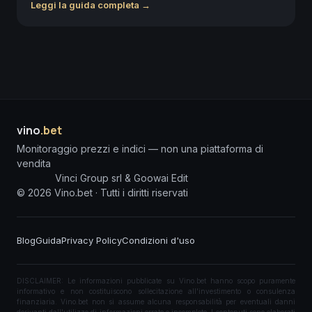
Leggi la guida completa →
vino
.bet
Monitoraggio prezzi e indici — non una piattaforma di
vendita
Vinci Group srl & Goowai Edit
©
2026
Vino.bet ·
Tutti i diritti riservati
Blog
Guida
Privacy Policy
Condizioni d'uso
DISCLAIMER: Le informazioni pubblicate su Vino.bet hanno scopo puramente
informativo e non costituiscono sollecitazione all'investimento o consulenza
finanziaria. Vino.bet non si assume alcuna responsabilità per eventuali danni