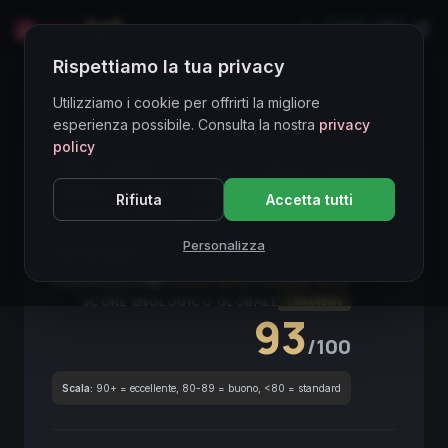
LIVE
EN
Rispettiamo la tua privacy
Directory Vini
Utilizziamo i cookie per offrirti la migliore
esperienza possibile. Consulta la nostra
privacy
policy
HIGH LIQUIDITY
● STABLE
DOCG
Corvina
Veneto
La Grola
2019
Red Wine
Rifiuta
Accetta tutti
Investment Grade
Italian Wine
Personalizza
La Grola
2019
Veneto
2019
Corvina (90%)
/
Oseleta (10%)
SCORE ENOLOGICO GLOBALE
Trimestrale
93
/100
Scala:
90+ = eccellente, 80-89 = buono, <80 = standard