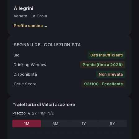
Allegrini
Veneto
·
La Grola
Profilo cantina →
SEGNALI DEL COLLEZIONISTA
Bid
Dati insufficienti
Drinking Window
Pronto (fino a 2029)
Disponibilità
Non rilevata
Critic Score
93/100 · Eccellente
Traiettoria di Valorizzazione
Prezzo
:
€ 27
·
1M: N/D
1M
6M
1Y
5Y