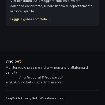
Vini con score 90+:
Maggiore stabilità di valore,
domanda consistente, minore rischio di deprezzamento,
migliore liquidità.
Leggi la guida completa →
vino
.bet
Monitoraggio prezzi e indici — non una piattaforma di
vendita
Vinci Group srl & Goowai Edit
©
2026
Vino.bet ·
Tutti i diritti riservati
Blog
Guida
Privacy Policy
Condizioni d'uso