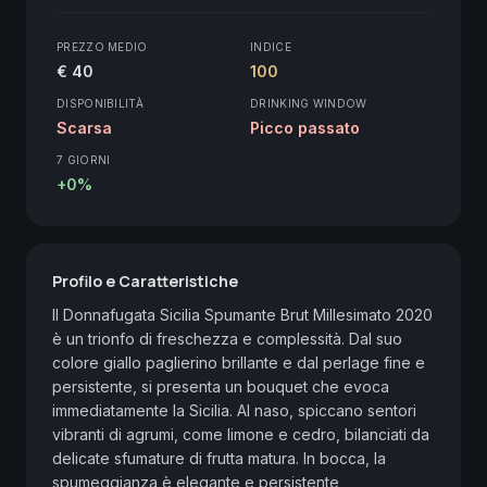
PREZZO MEDIO
INDICE
€ 40
100
DISPONIBILITÀ
DRINKING WINDOW
Scarsa
Picco passato
7 GIORNI
+0%
Profilo e Caratteristiche
Il Donnafugata Sicilia Spumante Brut Millesimato 2020 
è un trionfo di freschezza e complessità. Dal suo 
colore giallo paglierino brillante e dal perlage fine e 
persistente, si presenta un bouquet che evoca 
immediatamente la Sicilia. Al naso, spiccano sentori 
vibranti di agrumi, come limone e cedro, bilanciati da 
delicate sfumature di frutta matura. In bocca, la 
spumeggianza è elegante e persistente, 