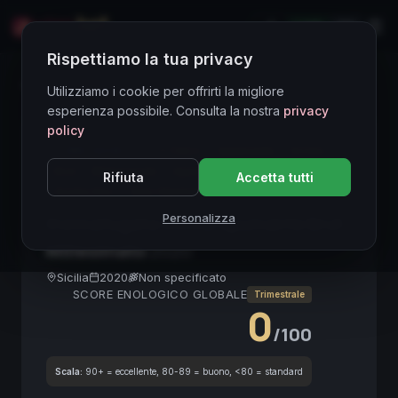
LIVE
EN
Rispettiamo la tua privacy
Directory Vini
Utilizziamo i cookie per offrirti la migliore
esperienza possibile. Consulta la nostra
privacy
policy
CORE ASSET
● STABLE
Spumante
Sicilia
Brut
Millesimato
Aperitivo
Donnafugata
Rifiuta
Accetta tutti
Sicilia Doc
Vino Spumante
Personalizza
Donnafugata Sicilia Spumante Brut
Millesimato
2020
Sicilia
2020
Non specificato
SCORE ENOLOGICO GLOBALE
Trimestrale
0
/100
Scala:
90+ = eccellente, 80-89 = buono, <80 = standard