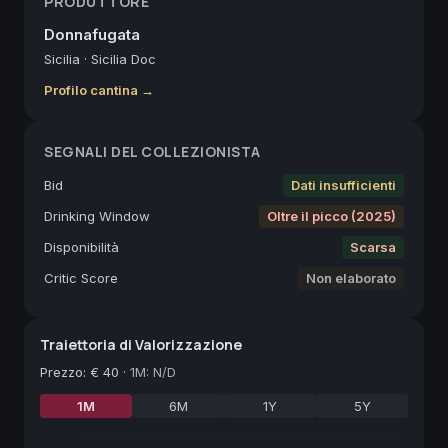
PRODUTTORE
Donnafugata
Sicilia
·
Sicilia Doc
Profilo cantina →
SEGNALI DEL COLLEZIONISTA
Bid
Dati insufficienti
Drinking Window
Oltre il picco (2025)
Disponibilità
Scarsa
Critic Score
Non elaborato
Traiettoria di Valorizzazione
Prezzo
:
€ 40
·
1M: N/D
1M
6M
1Y
5Y