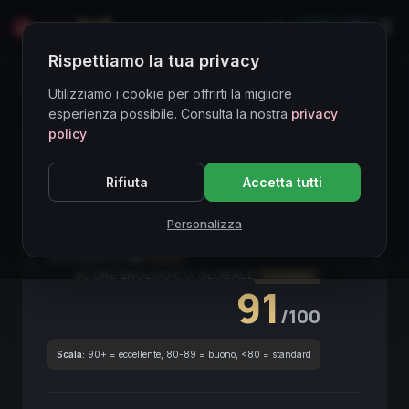
LIVE
EN
Rispettiamo la tua privacy
Directory Vini
Utilizziamo i cookie per offrirti la migliore
esperienza possibile. Consulta la nostra
privacy
policy
CORE ASSET
● STABLE
Zibibbo
Sicilia
Vino Bianco
Aromatico
Donnafugata
Rifiuta
Accetta tutti
Vino Siciliano
White Wine
DOC Sicilia
Personalizza
Terre Siciliane Zibibbo Lighea
2024
Sicilia
2024
Zibibbo
SCORE ENOLOGICO GLOBALE
Trimestrale
91
/100
Scala:
90+ = eccellente, 80-89 = buono, <80 = standard