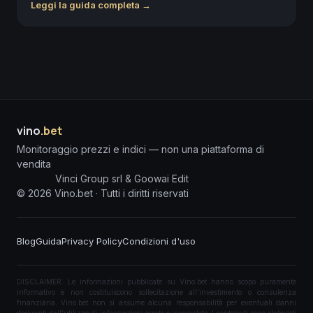
Leggi la guida completa →
vino
.bet
Monitoraggio prezzi e indici — non una piattaforma di
vendita
Vinci Group srl & Goowai Edit
©
2026
Vino.bet ·
Tutti i diritti riservati
Blog
Guida
Privacy Policy
Condizioni d'uso
DISCLAIMER: Le informazioni pubblicate su Vino.bet hanno scopo puramente
informativo e non costituiscono sollecitazione all'investimento o consulenza
finanziaria. Vino.bet non si assume alcuna responsabilità per eventuali danni