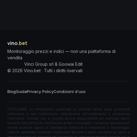
vino
.bet
Monitoraggio prezzi e indici — non una piattaforma di
vendita
Vinci Group srl & Goowai Edit
©
2026
Vino.bet ·
Tutti i diritti riservati
Blog
Guida
Privacy Policy
Condizioni d'uso
DISCLAIMER: Le informazioni pubblicate su Vino.bet hanno scopo puramente
informativo e non costituiscono sollecitazione all'investimento o consulenza
finanziaria. Vino.bet non si assume alcuna responsabilità per eventuali danni
derivanti dall'utilizzo di informazioni errate o incomplete. I contenuti sono elaborati
tramite avanzati Agenti di Intelligenza Artificiale e, nonostante il monitoraggio
costante, potrebbero contenere imprecisioni tecniche o errori; invitiamo gli utenti a
segnalare eventuali anomalie per consentirci di intervenire tempestivamente con le