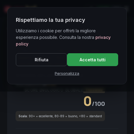
LIVE
EN
Rispettiamo la tua privacy
Directory Vini
Utilizziamo i cookie per offrirti la migliore
esperienza possibile. Consulta la nostra
privacy
policy
CORE ASSET
● STABLE
Sicilia
Grillo
Bianco
Riserva
D.O.C.
Vino Siciliano
Rifiuta
Accetta tutti
Vino Bianco
Alta Gamma
Grillo Riserva
Personalizza
Il Grillo di Lenzo Riserva
2023
Sicilia
2023
Grillo
SCORE ENOLOGICO GLOBALE
Trimestrale
0
/100
Scala:
90+ = eccellente, 80-89 = buono, <80 = standard