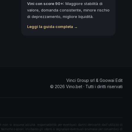
Vini con score 90+:
Maggiore stabilità di
valore, domanda consistente, minore rischio
di deprezzamento, migliore liquidità.
Leggi la guida completa →
Vinci Group srl & Goowai Edit
©
2026
Vino.bet ·
Tutti i diritti riservati
 non si assume alcuna responsabilità per eventuali danni derivanti dall'utilizzo di
 tecniche o errori; invitiamo gli utenti a segnalare eventuali anomalie per consentirci di