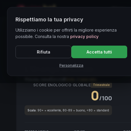
Home
Rispettiamo la tua privacy
Directory Vini
Utilizziamo i cookie per offrirti la migliore esperienza
possibile. Consulta la nostra
privacy policy
CORE ASSET
● STABLE
Sicilia
Bianco
Grillo
Rifiuta
Accetta tutti
TerreSiciliane
Personalizza
L’Orange di Lenzo
2025
Sicilia, Italia
2025
Grillo
/
Catarratto
SCORE ENOLOGICO GLOBALE
Trimestrale
0
/100
Scala:
90+ = eccellente, 80-89 = buono, <80 = standard