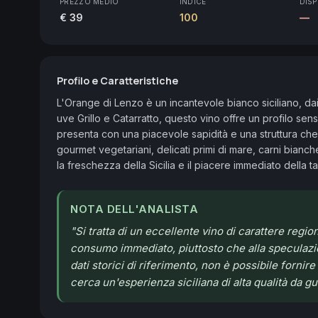
PREZZO MEDIO
INDICE
DISP
€ 39
100
—
Profilo e Caratteristiche
L'Orange di Lenzo è un incantevole bianco siciliano, dai 
uve Grillo e Catarratto, questo vino offre un profilo senso
presenta con una piacevole sapidità e una struttura che l
gourmet vegetariani, delicati primi di mare, carni bianche
la freschezza della Sicilia e il piacere immediato della ta
NOTA DELL'ANALISTA
"
Si tratta di un eccellente vino di carattere regio
consumo immediato, piuttosto che alla speculazio
dati storici di riferimento, non è possibile fornir
cerca un'esperienza siciliana di alta qualità da gu