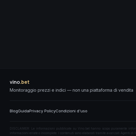
vino
.bet
Monitoraggio prezzi e indici — non una piattaforma di vendita
Blog
Guida
Privacy Policy
Condizioni d'uso
DISCLAIMER: Le informazioni pubblicate su Vino.bet hanno scopo puramente informati
informazioni errate o incomplete. I contenuti sono elaborati tramite avanzati Agenti di I