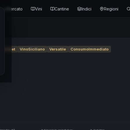
Mercato
Vini
Cantine
Indici
Regioni
Gourmet
VinoSiciliano
Versatile
ConsumoImmediato