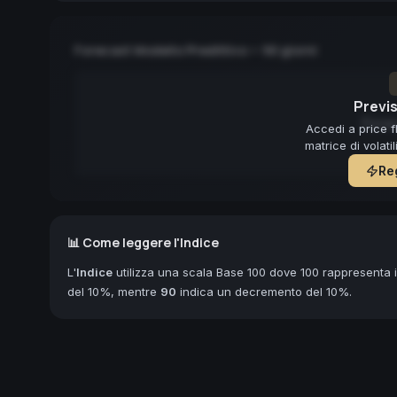
Forecast Modello Predittivo — 90 giorni
Previs
Forec
Accedi a price f
matrice di volati
Reg
📊 Come leggere l'Indice
L'
Indice
utilizza una scala Base 100 dove 100 rappresenta il
del 10%, mentre
90
indica un decremento del 10%.