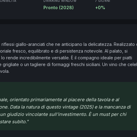
ONIBILITÀ
DRINKING WINDOW
7 GIORNI
Pronto (2028)
+0%
riflessi giallo-aranciati che ne anticipano la delicatezza. Realizzato 
riale fresco, equilibrato e di persistenza notevole. Al palato, si 
o rende incredibilmente versatile. È il compagno ideale per piatti 
 grigliate o un tagliere di formaggi freschi siciliani. Un vino che cele
vola.
nale, orientato primariamente al piacere della tavola e al
ne. Data la natura di questo vintage (2025) e la mancanza di
e un giudizio vincolante sull'investimento. È un must per chi
stare subito.
"