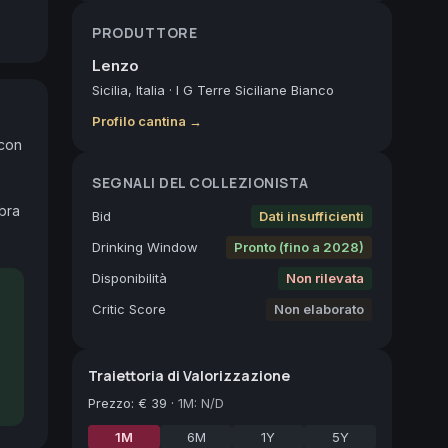
PRODUTTORE
Lenzo
Sicilia, Italia
·
I G Terre Siciliane Bianco
Profilo cantina →
con 
SEGNALI DEL COLLEZIONISTA
bra 
Bid
Dati insufficienti
Drinking Window
Pronto (fino a 2028)
Disponibilità
Non rilevata
Critic Score
Non elaborato
Traiettoria di Valorizzazione
Prezzo
:
€ 39
·
1M: N/D
1M
6M
1Y
5Y