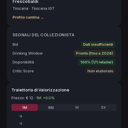
Frescobaldi
Toscana
·
Toscana IGT
Profilo cantina →
SEGNALI DEL COLLEZIONISTA
Bid
Dati insufficienti
Drinking Window
Pronto (fino a 2028)
Disponibilità
100% (1/1 retailer)
Critic Score
Non elaborato
Traiettoria di Valorizzazione
Prezzo
:
€ 12
·
1M
:
+
0.0
%
1M
6M
1Y
5Y
14
13