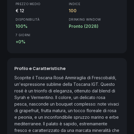
PREZZO MEDIO
INDICE
€ 12
100
DISPONIBILITÀ
DRINKING WINDOW
100%
Pronto (2028)
7 GIORNI
+0%
Profilo e Caratteristiche
Scoprite il Toscana Rosé Ammiraglia di Frescobaldi, 
un'espressione sublime della Toscana IGT. Questo 
rosé è un trionfo di eleganza, ottenuto dal blend di 
Syrah e Vermentino. Il colore, un delicato rosa 
pesca, nasconde un bouquet complesso: note vivaci 
di grapefruit, frutta matura, un tocco floreale di rosa 
e peonia, e un inconfondibile spruzzo marino e erbe 
mediterranee. Il palato è sapido, estremamente 
fresco e caratterizzato da una marcata mineralità che 