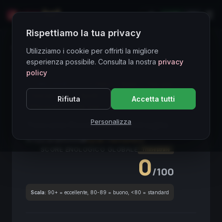
LIVE
EN
Rispettiamo la tua privacy
Directory Vini
Utilizziamo i cookie per offrirti la migliore
esperienza possibile. Consulta la nostra
privacy
policy
CORE ASSET
● STABLE
Rosé
Toscana
Tuscan Wine
Syrah
Vermentino
Sapido
Rifiuta
Accetta tutti
Mineralità
High-end
Blend
Personalizza
Toscana Rosé Alìe Ammiraglia
2025
Toscana
2025
Syrah
/
Vermentino
SCORE ENOLOGICO GLOBALE
Trimestrale
0
/100
Scala:
90+ = eccellente, 80-89 = buono, <80 = standard