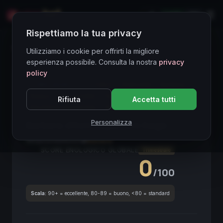
LIVE
EN
Rispettiamo la tua privacy
Directory Vini
Utilizziamo i cookie per offrirti la migliore
esperienza possibile. Consulta la nostra
privacy
policy
CORE ASSET
● STABLE
Piemonte
Barbera
Rosso
Alta Acidità
Terroir
Rifiuta
Accetta tutti
Bevibilità Immediata
DOCG
Ciliege e Prugna
Personalizza
Barbera d'Asti Superiore Sagè
2021
Piemonte
2021
Barbera
SCORE ENOLOGICO GLOBALE
Trimestrale
0
/100
Scala:
90+ = eccellente, 80-89 = buono, <80 = standard