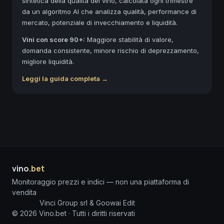
sintetica della qualità del vino, calcolata ogni trimestre
da un algoritmo AI che analizza qualità, performance di
mercato, potenziale di invecchiamento e liquidità.
Vini con score 90+:
Maggiore stabilità di valore,
domanda consistente, minore rischio di deprezzamento,
migliore liquidità.
Leggi la guida completa →
vino
.bet
Monitoraggio prezzi e indici — non una piattaforma di
vendita
Vinci Group srl & Goowai Edit
©
2026
Vino.bet ·
Tutti i diritti riservati