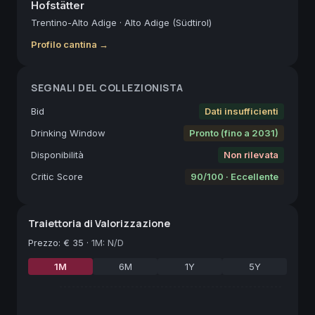
Hofstätter
Trentino-Alto Adige
·
Alto Adige (Südtirol)
Profilo cantina →
SEGNALI DEL COLLEZIONISTA
Bid
Dati insufficienti
Drinking Window
Pronto (fino a 2031)
Disponibilità
Non rilevata
Critic Score
90/100 · Eccellente
Traiettoria di Valorizzazione
Prezzo
:
€ 35
·
1M: N/D
1M
6M
1Y
5Y