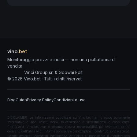
vino
.bet
Monitoraggio prezzi e indici — non una piattaforma di
vendita
Vinci Group srl & Goowai Edit
©
2026
Vino.bet ·
Tutti i diritti riservati
Blog
Guida
Privacy Policy
Condizioni d'uso
DISCLAIMER: Le informazioni pubblicate su Vino.bet hanno scopo puramente
informativo e non costituiscono sollecitazione all'investimento o consulenza
finanziaria. Vino.bet non si assume alcuna responsabilità per eventuali danni
derivanti dall'utilizzo di informazioni errate o incomplete. I contenuti sono elaborati
tramite avanzati Agenti di Intelligenza Artificiale e, nonostante il monitoraggio