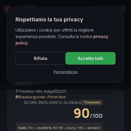
LIVE
EN
Rispettiamo la tua privacy
Directory Vini
Utilizziamo i cookie per offrirti la migliore
esperienza possibile. Consulta la nostra
privacy
policy
CORE ASSET
● STABLE
Riserva
Alto Adige
Pinot Noir
Blauburgunder
Vino da Investimento
Rifiuta
Accetta tutti
High-End
Vino Nero
Truffle Pairing
Personalizza
Alto Adige Pinot Nero Riserva
Mazon
2021
Trentino-Alto Adige
2021
Blauburgunder
/
Pinot Noir
SCORE ENOLOGICO GLOBALE
Trimestrale
90
/100
Scala:
90+ = eccellente, 80-89 = buono, <80 = standard