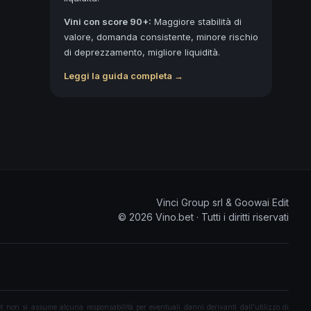
Vini con score 90+:
Maggiore stabilità di
valore, domanda consistente, minore rischio
di deprezzamento, migliore liquidità.
Leggi la guida completa →
Vinci Group srl & Goowai Edit
©
2026
Vino.bet ·
Tutti i diritti riservati
 non si assume alcuna responsabilità per eventuali danni derivanti dall'utilizzo di