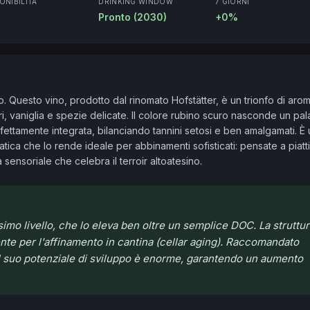
ONIBILITÀ
DRINKING WINDOW
7 GIORNI
Pronto (2030)
+0%
 Questo vino, prodotto dal rinomato Hofstätter, è un trionfo di aromi
uri, vaniglia e spezie delicate. Il colore rubino scuro nasconde un pala
fettamente integrata, bilanciando tannini setosi e ben amalgamati. È 
ca che lo rende ideale per abbinamenti sofisticati: pensate a piatti 
sensoriale che celebra il terroir altoatesino.
ssimo livello, che lo eleva ben oltre un semplice DOC. La struttu
nte per l'affinamento in cantina (cellar aging). Raccomandato
il suo potenziale di sviluppo è enorme, garantendo un aumento