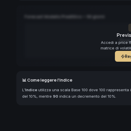
Forecast Modello Predittivo — 90 giorni
Previs
Forec
Accedi a price f
matrice di volati
Reg
📊 Come leggere l'Indice
L'
Indice
utilizza una scala Base 100 dove 100 rappresenta il
del 10%, mentre
90
indica un decremento del 10%.