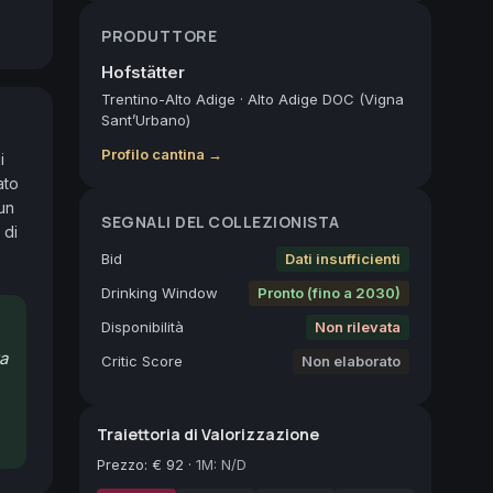
PRODUTTORE
Hofstätter
Trentino-Alto Adige
·
Alto Adige DOC (Vigna
Sant’Urbano)
Profilo cantina →
 
to 
un 
SEGNALI DEL COLLEZIONISTA
di 
Bid
Dati insufficienti
Drinking Window
Pronto (fino a 2030)
Disponibilità
Non rilevata
ra
Critic Score
Non elaborato
Traiettoria di Valorizzazione
Prezzo
:
€ 92
·
1M: N/D