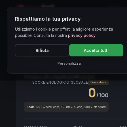
Home
Rispettiamo la tua privacy
Directory Vini
Utilizziamo i cookie per offrirti la migliore esperienza
possibile. Consulta la nostra
privacy policy
CORE ASSET
● STABLE
Pinot Noir
Alto Adige
V
Rifiuta
Accetta tutti
Cellar Worthy
Personalizza
Alto Adige Pinot Nero Bar
Trentino-Alto Adige
2020
Pinot Noir
SCORE ENOLOGICO GLOBALE
Trimestrale
0
/100
Scala:
90+ = eccellente, 80-89 = buono, <80 = standard