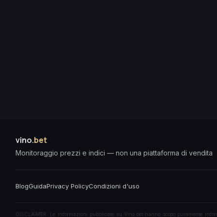
vino
.bet
Monitoraggio prezzi e indici — non una piattaforma di vendita
Blog
Guida
Privacy Policy
Condizioni d'uso
DISCLAIMER: Le informazioni pubblicate su Vino.bet hanno scopo puramente informati