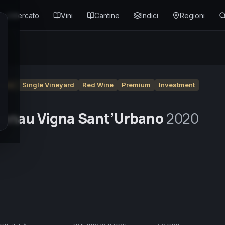
Mercato
Vini
Cantine
Indici
Regioni
igna
Single Vineyard
Red Wine
Premium
Investment
thenau Vigna Sant’Urbano
2020