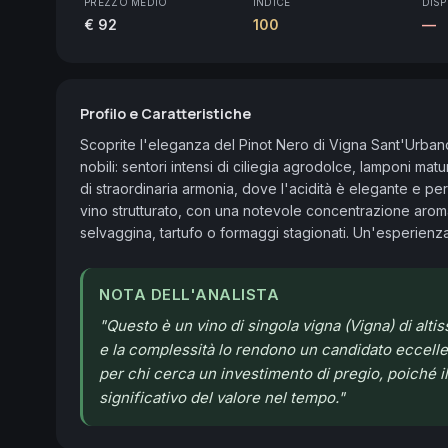
PREZZO MEDIO
INDICE
DISP
€ 92
100
—
Profilo e Caratteristiche
Scoprite l'eleganza del Pinot Nero di Vigna Sant'Urbano.
nobili: sentori intensi di ciliegia agrodolce, lamponi mat
di straordinaria armonia, dove l'acidità è elegante e per
vino strutturato, con una notevole concentrazione aromati
selvaggina, tartufo o formaggi stagionati. Un'esperienza 
NOTA DELL'ANALISTA
"
Questo è un vino di singola vigna (Vigna) di alti
e la complessità lo rendono un candidato eccelle
per chi cerca un investimento di pregio, poiché 
significativo del valore nel tempo.
"