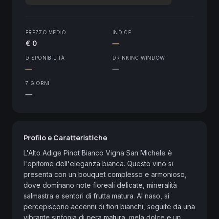
PREZZO MEDIO
INDICE
€ 0
—
DISPONIBILITÀ
DRINKING WINDOW
—
—
7 GIORNI
—
Profilo e Caratteristiche
L'Alto Adige Pinot Bianco Vigna San Michele è 
l'epitome dell'eleganza bianca. Questo vino si 
presenta con un bouquet complesso e armonioso, 
dove dominano note floreali delicate, mineralità 
salmastra e sentori di frutta matura. Al naso, si 
percepiscono accenni di fiori bianchi, seguite da una 
vibrante sinfonia di pera matura, mela dolce e un 