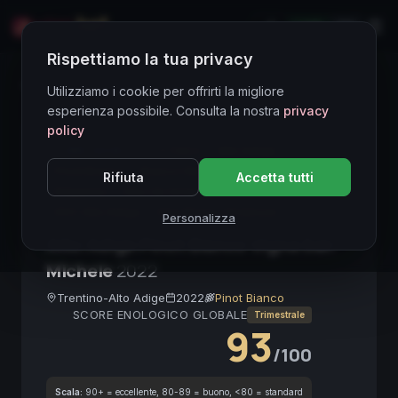
LIVE
EN
Rispettiamo la tua privacy
Directory Vini
Utilizziamo i cookie per offrirti la migliore
esperienza possibile. Consulta la nostra
privacy
policy
CORE ASSET
● STABLE
Alto Adige
Pinot Bianco
Bianco Strutturato
Mineralità
Rifiuta
Accetta tutti
Eleganza
Vino da Invecchiamento
DOC Alto Adige
Vino Bianco Premium
Personalizza
Alto Adige Pinot Bianco Vigna San
Michele
2022
Trentino-Alto Adige
2022
Pinot Bianco
SCORE ENOLOGICO GLOBALE
Trimestrale
93
/100
Scala:
90+ = eccellente, 80-89 = buono, <80 = standard