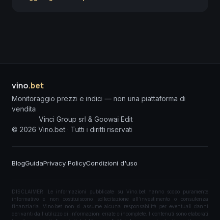
vino
.bet
Monitoraggio prezzi e indici — non una piattaforma di
vendita
Vinci Group srl & Goowai Edit
©
2026
Vino.bet ·
Tutti i diritti riservati
Blog
Guida
Privacy Policy
Condizioni d'uso
DISCLAIMER: Le informazioni pubblicate su Vino.bet hanno scopo puramente
informativo e non costituiscono sollecitazione all'investimento o consulenza
finanziaria. Vino.bet non si assume alcuna responsabilità per eventuali danni
derivanti dall'utilizzo di informazioni errate o incomplete. I contenuti sono elaborati