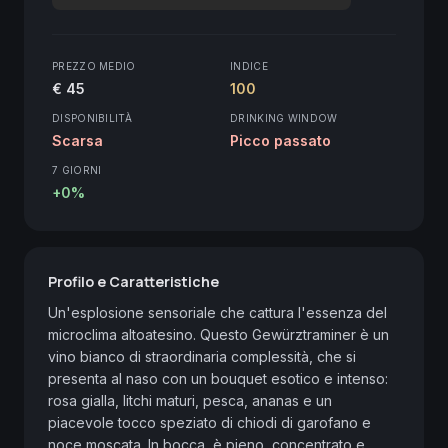
PREZZO MEDIO
INDICE
€ 45
100
DISPONIBILITÀ
DRINKING WINDOW
Scarsa
Picco passato
7 GIORNI
+0%
Profilo e Caratteristiche
Un'esplosione sensoriale che cattura l'essenza del 
microclima altoatesino. Questo Gewürztraminer è un 
vino bianco di straordinaria complessità, che si 
presenta al naso con un bouquet esotico e intenso: 
rosa gialla, litchi maturi, pesca, ananas e un 
piacevole tocco speziato di chiodi di garofano e 
noce moscata. In bocca, è pieno, concentrato e 