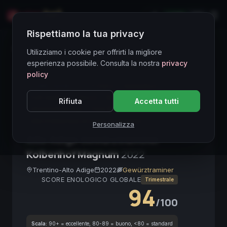
LIVE
EN
Rispettiamo la tua privacy
Directory Vini
Utilizziamo i cookie per offrirti la migliore
esperienza possibile. Consulta la nostra
privacy
policy
CORE ASSET
● STABLE
Aromatico
Full-bodied
Secco
Alto Adige DOC
Rifiuta
Accetta tutti
Gewürztraminer
Fine Wine
Collezionabile
Alto Potenziale di Invecchiamento
Personalizza
Alto Adige Gewürztraminer
Kolbenhof Magnum
2022
Trentino-Alto Adige
2022
Gewürztraminer
SCORE ENOLOGICO GLOBALE
Trimestrale
94
/100
Scala:
90+ = eccellente, 80-89 = buono, <80 = standard