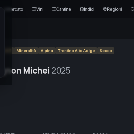
Mercato
Vini
Cantine
Indici
Regioni
IGT
Mineralità
Alpino
Trentino Alto Adige
Secco
vignon Michei
2025