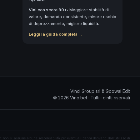
Vini con score 90+:
Maggiore stabilità di
valore, domanda consistente, minore rischio
di deprezzamento, migliore liquidità.
Leggi la guida completa →
Vinci Group srl & Goowai Edit
©
2026
Vino.bet ·
Tutti i diritti riservati
 non si assume alcuna responsabilità per eventuali danni derivanti dall'utilizzo di