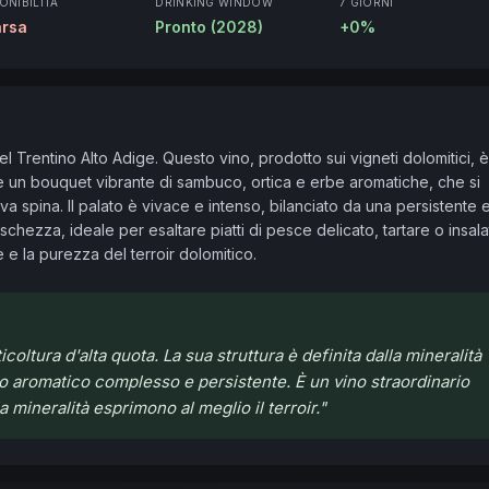
ONIBILITÀ
DRINKING WINDOW
7 GIORNI
rsa
Pronto (2028)
+0%
l Trentino Alto Adige. Questo vino, prodotto sui vigneti dolomitici, è
lie un bouquet vibrante di sambuco, ortica e erbe aromatiche, che si 
spina. Il palato è vivace e intenso, bilanciato da una persistente e
schezza, ideale per esaltare piatti di pesce delicato, tartare o insala
 e la purezza del terroir dolomitico.
oltura d'alta quota. La sua struttura è definita dalla mineralità
lo aromatico complesso e persistente. È un vino straordinario
mineralità esprimono al meglio il terroir.
"