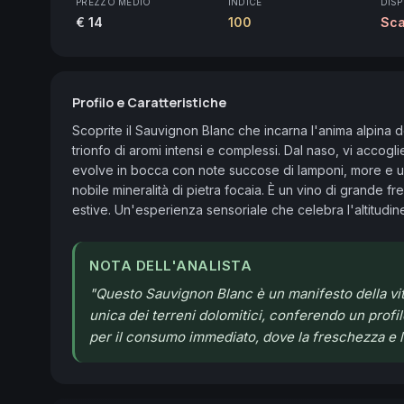
PREZZO MEDIO
INDICE
DISP
€ 14
100
Sca
Profilo e Caratteristiche
Scoprite il Sauvignon Blanc che incarna l'anima alpina de
trionfo di aromi intensi e complessi. Dal naso, vi accog
evolve in bocca con note succose di lamponi, more e uva 
nobile mineralità di pietra focaia. È un vino di grande fre
estive. Un'esperienza sensoriale che celebra l'altitudine
NOTA DELL'ANALISTA
"
Questo Sauvignon Blanc è un manifesto della vitic
unica dei terreni dolomitici, conferendo un profi
per il consumo immediato, dove la freschezza e la 