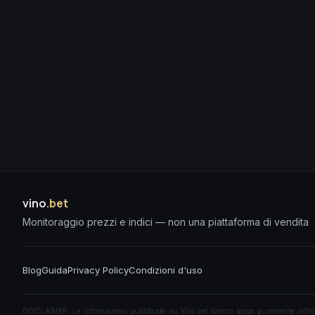
vino
.bet
Monitoraggio prezzi e indici — non una piattaforma di vendita
Blog
Guida
Privacy Policy
Condizioni d'uso
DISCLAIMER: Le informazioni pubblicate su Vino.bet hanno scopo puramente informati