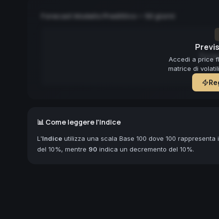
Forecast Modello Predittivo — 90 giorni
Previs
Forec
Accedi a price f
matrice di volati
Reg
📊 Come leggere l'Indice
L'
Indice
utilizza una scala Base 100 dove 100 rappresenta il
del 10%, mentre
90
indica un decremento del 10%.