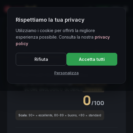
LIVE
EN
Rispettiamo la tua privacy
Directory Vini
Utilizziamo i cookie per offrirti la migliore
esperienza possibile. Consulta la nostra
privacy
policy
CORE ASSET
● STABLE
Friulano
Verduzzo
Bianco
ColliOrientali
Mineralità
VinoBianco
Rifiuta
Accetta tutti
Terroir
VinoDaGala
Personalizza
Friuli Colli Orientali Galea
2023
Friuli-Venezia Giulia
2023
Friulano
/
Verduzzo
SCORE ENOLOGICO GLOBALE
Trimestrale
0
/100
Scala:
90+ = eccellente, 80-89 = buono, <80 = standard