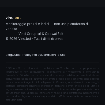
vino
.bet
Monitoraggio prezzi e indici — non una piattaforma di
vendita
Vinci Group srl & Goowai Edit
©
2026
Vino.bet ·
Tutti i diritti riservati
Blog
Guida
Privacy Policy
Condizioni d'uso
DISCLAIMER: Le informazioni pubblicate su Vino.bet hanno scopo puramente
informativo e non costituiscono sollecitazione all'investimento o consulenza
finanziaria. Vino.bet non si assume alcuna responsabilità per eventuali danni
derivanti dall'utilizzo di informazioni errate o incomplete. I contenuti sono elaborati
tramite avanzati Agenti di Intelligenza Artificiale e, nonostante il monitoraggio
costante, potrebbero contenere imprecisioni tecniche o errori; invitiamo gli utenti a
segnalare eventuali anomalie per consentirci di intervenire tempestivamente con le
dovute modifiche. Si precisa infine che Vino.bet è una piattaforma indipendente e
non ha alcun legame commerciale, mandato o affiliazione diretta con le cantine e i
produttori citati.