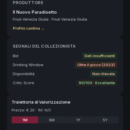
PRODUTTORE
Il Nuovo Paradisetto
Friuli-Venezia Giulia
·
Friuli Venezia Giulia
Profilo cantina →
SEGNALI DEL COLLEZIONISTA
Bid
Dati insufficienti
Drinking Window
Oltre il picco (2023)
Disponibilità
Non rilevata
Critic Score
90/100 · Eccellente
Traiettoria di Valorizzazione
Prezzo
:
€ 20
·
1M: N/D
1M
6M
1Y
5Y