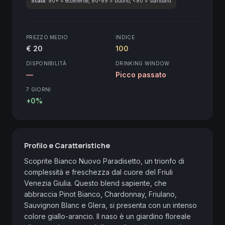
Scala:
90+ = eccellente, 80-89 = buono, <80 = standard
PREZZO MEDIO
INDICE
€ 20
100
DISPONIBILITÀ
DRINKING WINDOW
—
Picco passato
7 GIORNI
+0%
Profilo e Caratteristiche
Scoprite Bianco Nuovo Paradisetto, un trionfo di 
complessità e freschezza dal cuore del Friuli 
Venezia Giulia. Questo blend sapiente, che 
abbraccia Pinot Bianco, Chardonnay, Friulano, 
Sauvignon Blanc e Glera, si presenta con un intenso 
colore giallo-arancio. Il naso è un giardino floreale 