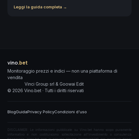
Leggi la guida completa →
vino
.bet
Monitoraggio prezzi e indici — non una piattaforma di
vendita
Vinci Group srl & Goowai Edit
©
2026
Vino.bet ·
Tutti i diritti riservati
Blog
Guida
Privacy Policy
Condizioni d'uso
DISCLAIMER: Le informazioni pubblicate su Vino.bet hanno scopo puramente
informativo e non costituiscono sollecitazione all'investimento o consulenza