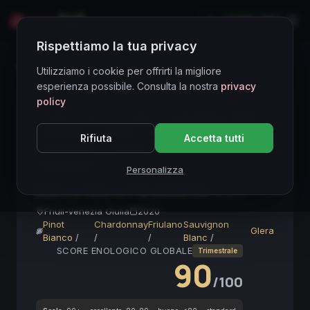
LIVE
EN
Rispettiamo la tua privacy
Directory Vini
Utilizziamo i cookie per offrirti la migliore
esperienza possibile. Consulta la nostra
privacy
policy
CORE ASSET
● STABLE
Friuli Venezia Giulia
Vino Bianco
Blend
Terroir Expression
Rifiuta
Accetta tutti
Pinot Bianco
Friulano
Vino Italiano
White Wine
Personalizza
Bianco Nuovo Paradisetto
2020
Friuli-Venezia Giulia
2020
Pinot
Chardonnay
Friulano
Sauvignon
Glera
Bianco
/
/
/
Blanc
/
SCORE ENOLOGICO GLOBALE
Trimestrale
90
/100