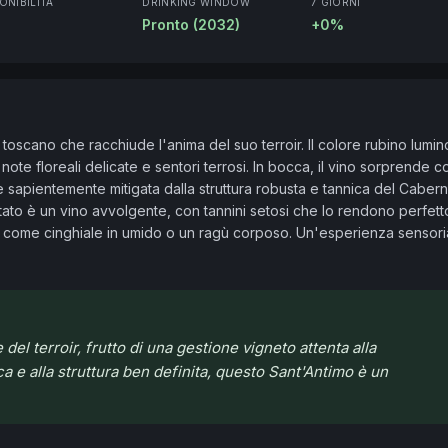
ONIBILITÀ
DRINKING WINDOW
7 GIORNI
Pronto (2032)
+0%
scano che racchiude l'anima del suo terroir. Il colore rubino lumin
ote floreali delicate e sentori terrosi. In bocca, il vino sorprende co
è sapientemente mitigata dalla struttura robusta e tannica del Cabern
sultato è un vino avvolgente, con tannini setosi che lo rendono perfetto
, come cinghiale in umido o un ragù corposo. Un'esperienza sensoria
l terroir, frutto di una gestione vigneto attenta alla
ca e alla struttura ben definita, questo Sant'Antimo è un