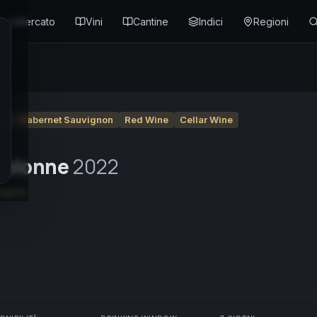
Mercato
Vini
Cantine
Indici
Regioni
se
Cabernet Sauvignon
Red Wine
Cellar Wine
Colonne
2022
iegiolo