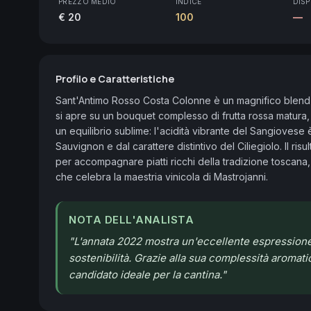
PREZZO MEDIO
INDICE
DISP
€ 20
100
—
Profilo e Caratteristiche
Sant'Antimo Rosso Costa Colonne è un magnifico blend to
si apre su un bouquet complesso di frutta rossa matura, n
un equilibrio sublime: l'acidità vibrante del Sangiovese 
Sauvignon e dal carattere distintivo del Ciliegiolo. Il ri
per accompagnare piatti ricchi della tradizione toscana
che celebra la maestria vinicola di Mastrojanni.
NOTA DELL'ANALISTA
"
L'annata 2022 mostra un'eccellente espressione de
sostenibilità. Grazie alla sua complessità aromati
candidato ideale per la cantina.
"