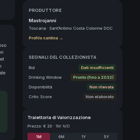
PRODUTTORE
Mastrojanni
Toscana
·
Sant’Antimo Costa Colonne DOC
Profilo cantina →
oso 
n 
SEGNALI DEL COLLEZIONISTA
et 
 
Bid
Dati insufficienti
le 
Drinking Window
Pronto (fino a 2032)
Disponibilità
Non rilevata
Critic Score
Non elaborato
Traiettoria di Valorizzazione
Prezzo
:
€ 20
·
1M: N/D
1M
6M
1Y
5Y