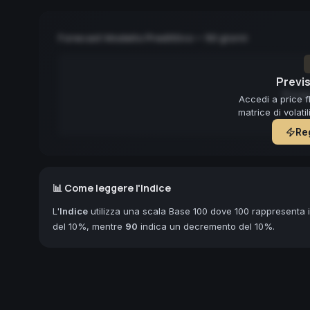
Forecast Modello Predittivo — 90 giorni
Previs
Forec
Accedi a price f
matrice di volati
Reg
📊 Come leggere l'Indice
L'
Indice
utilizza una scala Base 100 dove 100 rappresenta il
del 10%, mentre
90
indica un decremento del 10%.