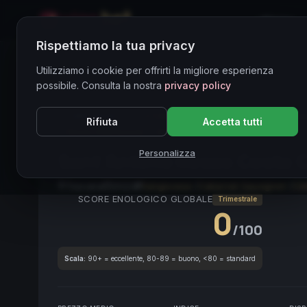
Home
Rispettiamo la tua privacy
Directory Vini
Utilizziamo i cookie per offrirti la migliore esperienza
possibile. Consulta la nostra
privacy policy
CORE ASSET
● STABLE
Tuscan Blend
Sangiove
Rifiuta
Accetta tutti
Terroir Expression
High Quality
DOC Toscana
Personalizza
Sant’Antimo Rosso Costa 
Toscana
2022
Sangiovese
/
Cabernet Sauvignon
/
Cil
SCORE ENOLOGICO GLOBALE
Trimestrale
0
/100
Scala:
90+ = eccellente, 80-89 = buono, <80 = standard