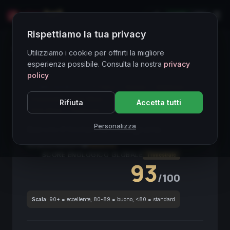
LIVE
EN
Rispettiamo la tua privacy
Directory Vini
Utilizziamo i cookie per offrirti la migliore
esperienza possibile. Consulta la nostra
privacy
policy
CORE ASSET
● STABLE
Barolo
Nebbiolo
Piemonte
Fine Wine
Investment Wine
Rifiuta
Accetta tutti
Red Wine
Premium
Truffle Notes
Personalizza
Barolo Etichetta Disegnata
2011
Piemonte
2011
Nebbiolo
SCORE ENOLOGICO GLOBALE
Trimestrale
93
/100
Scala:
90+ = eccellente, 80-89 = buono, <80 = standard