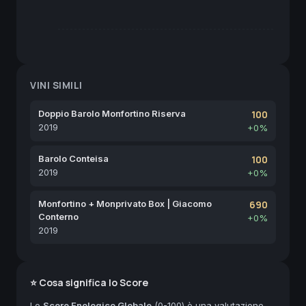
VINI SIMILI
Doppio Barolo Monfortino Riserva
100
2019
+0%
Barolo Conteisa
100
2019
+0%
Monfortino + Monprivato Box | Giacomo
690
Conterno
+0%
2019
⭐ Cosa significa lo Score
Lo
Score Enologico Globale
(0-100) è una valutazione