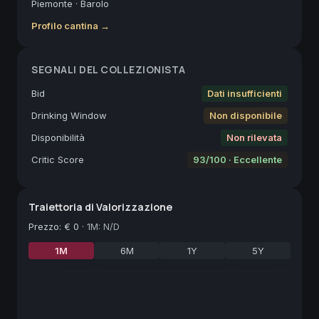
Piemonte
·
Barolo
Profilo cantina →
SEGNALI DEL COLLEZIONISTA
Bid
Dati insufficienti
Drinking Window
Non disponibile
Disponibilità
Non rilevata
Critic Score
93/100 · Eccellente
Traiettoria di Valorizzazione
Prezzo
:
€ 0
·
1M: N/D
1M
6M
1Y
5Y