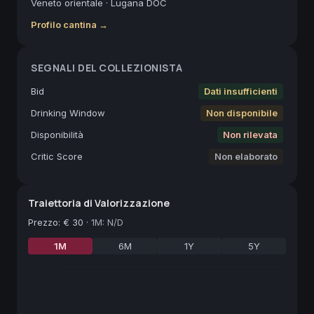
Veneto orientale
·
Lugana DOC
Profilo cantina →
SEGNALI DEL COLLEZIONISTA
Bid
Dati insufficienti
Drinking Window
Non disponibile
Disponibilità
Non rilevata
Critic Score
Non elaborato
Traiettoria di Valorizzazione
Prezzo
:
€ 30
·
1M: N/D
1M
6M
1Y
5Y