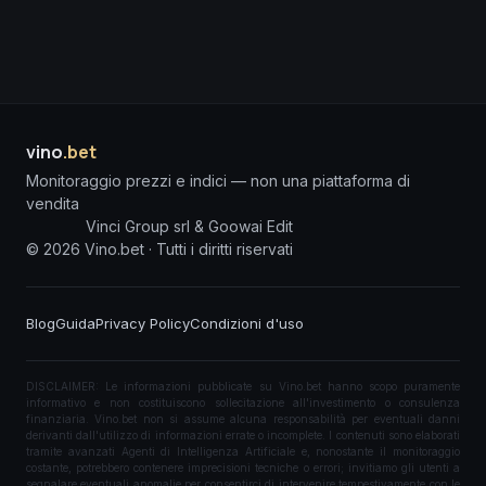
vino
.bet
Monitoraggio prezzi e indici — non una piattaforma di
vendita
Vinci Group srl & Goowai Edit
©
2026
Vino.bet ·
Tutti i diritti riservati
Blog
Guida
Privacy Policy
Condizioni d'uso
DISCLAIMER: Le informazioni pubblicate su Vino.bet hanno scopo puramente
informativo e non costituiscono sollecitazione all'investimento o consulenza
finanziaria. Vino.bet non si assume alcuna responsabilità per eventuali danni
derivanti dall'utilizzo di informazioni errate o incomplete. I contenuti sono elaborati
tramite avanzati Agenti di Intelligenza Artificiale e, nonostante il monitoraggio
costante, potrebbero contenere imprecisioni tecniche o errori; invitiamo gli utenti a
segnalare eventuali anomalie per consentirci di intervenire tempestivamente con le