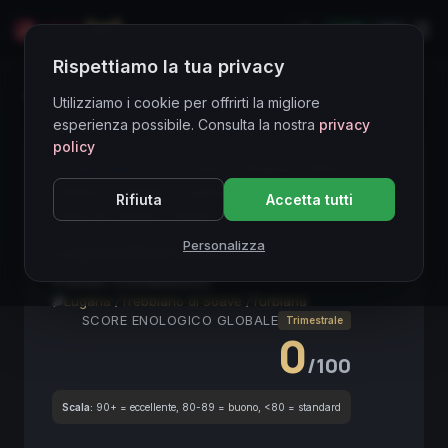
LIVE
EN
Rispettiamo la tua privacy
Directory Vini
Utilizziamo i cookie per offrirti la migliore
esperienza possibile. Consulta la nostra
privacy
policy
CORE ASSET
● STABLE
Riserva
DOC
Bianco
Veneto
Lugana
Guarda
Rifiuta
Accetta tutti
Vino da Tavola
Ottella
Pesce
Personalizza
Lugana Riserva Molceo
2022
Veneto orientale
2022
Lugana
/
Trebbiano di Soave
/
Turbiana
SCORE ENOLOGICO GLOBALE
Trimestrale
0
/100
Scala:
90+ = eccellente, 80-89 = buono, <80 = standard