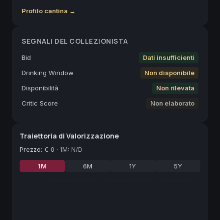
Profilo cantina →
SEGNALI DEL COLLEZIONISTA
Bid
Dati insufficienti
Drinking Window
Non disponibile
Disponibilità
Non rilevata
Critic Score
Non elaborato
Traiettoria di Valorizzazione
Prezzo
:
€ 0
·
1M: N/D
1M
6M
1Y
5Y