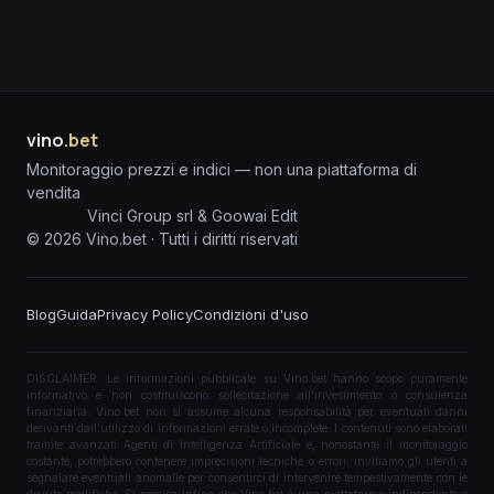
vino
.bet
Monitoraggio prezzi e indici — non una piattaforma di
vendita
Vinci Group srl & Goowai Edit
©
2026
Vino.bet ·
Tutti i diritti riservati
Blog
Guida
Privacy Policy
Condizioni d'uso
DISCLAIMER: Le informazioni pubblicate su Vino.bet hanno scopo puramente
informativo e non costituiscono sollecitazione all'investimento o consulenza
finanziaria. Vino.bet non si assume alcuna responsabilità per eventuali danni
derivanti dall'utilizzo di informazioni errate o incomplete. I contenuti sono elaborati
tramite avanzati Agenti di Intelligenza Artificiale e, nonostante il monitoraggio
costante, potrebbero contenere imprecisioni tecniche o errori; invitiamo gli utenti a
segnalare eventuali anomalie per consentirci di intervenire tempestivamente con le