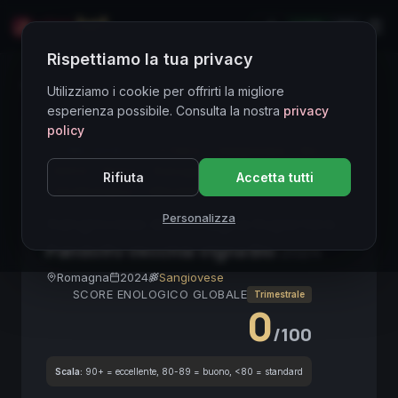
LIVE
EN
Rispettiamo la tua privacy
Directory Vini
Utilizziamo i cookie per offrirti la migliore
esperienza possibile. Consulta la nostra
privacy
policy
CORE ASSET
● STABLE
Sangiovese
Bio
DOCG
Rosso
Romagna
Superiore
Rifiuta
Accetta tutti
VinoBiologico
Affinabile
Personalizza
Sangiovese di Romagna Superiore
Pandolfo Vecchia Vigna Bio
2024
Romagna
2024
Sangiovese
SCORE ENOLOGICO GLOBALE
Trimestrale
0
/100
Scala:
90+ = eccellente, 80-89 = buono, <80 = standard