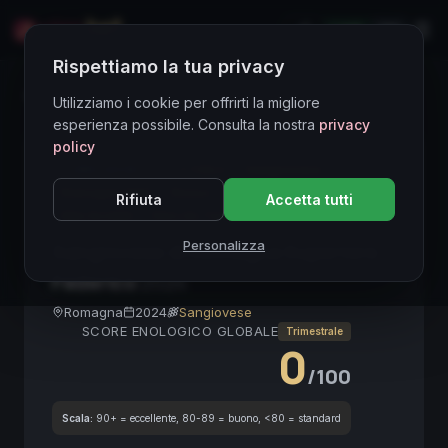
LIVE
EN
Rispettiamo la tua privacy
Directory Vini
Utilizziamo i cookie per offrirti la migliore
esperienza possibile. Consulta la nostra
privacy
policy
CORE ASSET
● STABLE
Sangiovese
Romagna DOC
Rosso
Biologico
Medio Corpo
Rifiuta
Accetta tutti
Alta Acidità
Vino da Tavola
Emilia-Romagna
Personalizza
Sangiovese di Romagna Superiore
Federico
2024
Romagna
2024
Sangiovese
SCORE ENOLOGICO GLOBALE
Trimestrale
0
/100
Scala:
90+ = eccellente, 80-89 = buono, <80 = standard