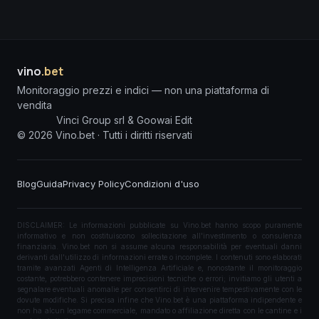
vino
.bet
Monitoraggio prezzi e indici — non una piattaforma di
vendita
Vinci Group srl & Goowai Edit
©
2026
Vino.bet ·
Tutti i diritti riservati
Blog
Guida
Privacy Policy
Condizioni d'uso
DISCLAIMER: Le informazioni pubblicate su Vino.bet hanno scopo puramente
informativo e non costituiscono sollecitazione all'investimento o consulenza
finanziaria. Vino.bet non si assume alcuna responsabilità per eventuali danni
derivanti dall'utilizzo di informazioni errate o incomplete. I contenuti sono elaborati
tramite avanzati Agenti di Intelligenza Artificiale e, nonostante il monitoraggio
costante, potrebbero contenere imprecisioni tecniche o errori; invitiamo gli utenti a
segnalare eventuali anomalie per consentirci di intervenire tempestivamente con le
dovute modifiche. Si precisa infine che Vino.bet è una piattaforma indipendente e
non ha alcun legame commerciale, mandato o affiliazione diretta con le cantine e i