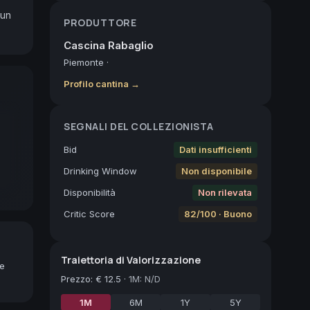
un 
PRODUTTORE
Cascina Rabaglio
Piemonte
·
Profilo cantina →
SEGNALI DEL COLLEZIONISTA
Bid
Dati insufficienti
Drinking Window
Non disponibile
Disponibilità
Non rilevata
Critic Score
82/100 · Buono
Traiettoria di Valorizzazione
ne
Prezzo
:
€ 12.5
·
1M: N/D
1M
6M
1Y
5Y