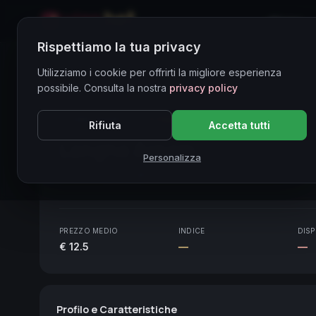
Home
Rispettiamo la tua privacy
Directory Vini
Utilizziamo i cookie per offrirti la migliore esperienza
possibile. Consulta la nostra
privacy policy
CORE ASSET
● STABLE
Piemonte
Rifiuta
Accetta tutti
Langhe Arneis
2021
Personalizza
Piemonte
2021
PREZZO MEDIO
INDICE
DISP
€ 12.5
—
—
Profilo e Caratteristiche