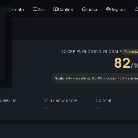
Mercato
Vini
Cantine
Indici
Regioni
SCORE ENOLOGICO GLOBALE
Trimestr
82
/1
Scala:
90+ = eccellente, 80-89 = buono, <80 = standa
ONIBILITÀ
DRINKING WINDOW
7 GIORNI
—
—