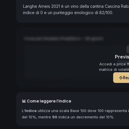
Langhe Arneis 2021 è un vino della cantina Cascina Rab
indice di 0 e un punteggio enologico di 82/100.
Forecast Modello Predittivo — 90 giorni
Previs
Forec
Accedi a price f
matrice di volati
Reg
📊 Come leggere l'Indice
L'
Indice
utilizza una scala Base 100 dove 100 rappresenta il
del 10%, mentre
90
indica un decremento del 10%.