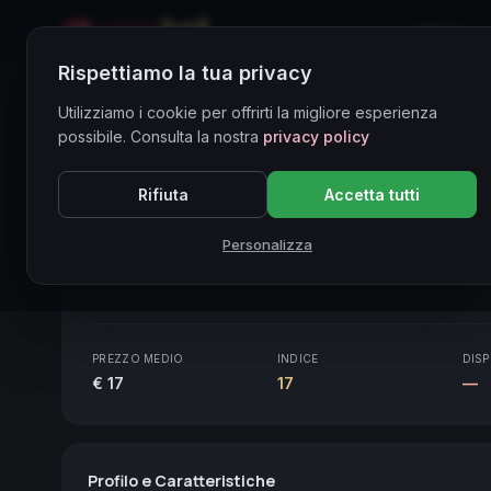
Home
Rispettiamo la tua privacy
Directory Vini
Utilizziamo i cookie per offrirti la migliore esperienza
possibile. Consulta la nostra
privacy policy
CORE ASSET
● STABLE
Piemonte
Rifiuta
Accetta tutti
Langhe Barbera Amphorae
Personalizza
Piemonte
2020
PREZZO MEDIO
INDICE
DISP
€ 17
17
—
Profilo e Caratteristiche