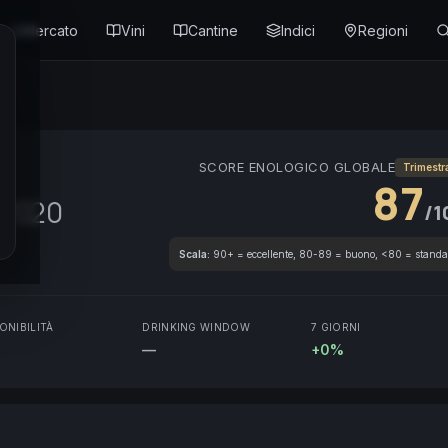
Mercato
Vini
Cantine
Indici
Regioni
SCORE ENOLOGICO GLOBALE
Trimestr
87
2020
/1
Scala:
90+ = eccellente, 80-89 = buono, <80 = standa
ONIBILITÀ
DRINKING WINDOW
7 GIORNI
—
+0%