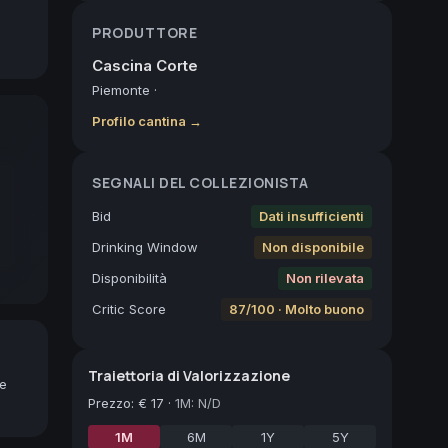
PRODUTTORE
Cascina Corte
Piemonte
·
Profilo cantina →
SEGNALI DEL COLLEZIONISTA
Bid
Dati insufficienti
Drinking Window
Non disponibile
Disponibilità
Non rilevata
Critic Score
87/100 · Molto buono
Traiettoria di Valorizzazione
ne
Prezzo
:
€ 17
·
1M: N/D
1M
6M
1Y
5Y