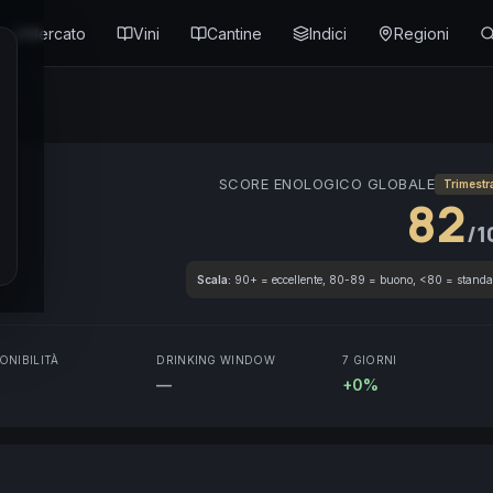
Mercato
Vini
Cantine
Indici
Regioni
SCORE ENOLOGICO GLOBALE
Trimestr
82
/1
Scala:
90+ = eccellente, 80-89 = buono, <80 = standa
ONIBILITÀ
DRINKING WINDOW
7 GIORNI
—
+0%