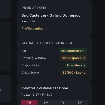
PRODUTTORE
Bric Castelvej - Gallino Domenico
Piemonte
·
Profilo cantina →
SEGNALI DEL COLLEZIONISTA
Bid
Dati insufficienti
Drinking Window
Non disponibile
Disponibilità
Non rilevata
Critic Score
82/100 · Buono
Traiettoria di Valorizzazione
ne
Prezzo
:
€ 27
·
1M: N/D
1M
6M
1Y
5Y