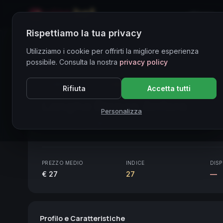
Home
Rispettiamo la tua privacy
Directory Vini
Utilizziamo i cookie per offrirti la migliore esperienza
possibile. Consulta la nostra
privacy policy
CORE ASSET
● STABLE
Piemonte
Rifiuta
Accetta tutti
Langhe Bianco Anfora
2021
Personalizza
Piemonte
2021
PREZZO MEDIO
INDICE
DISP
€ 27
27
—
Profilo e Caratteristiche