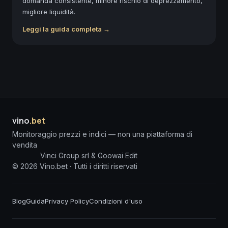
domanda consistente, minore rischio di deprezzamento,
migliore liquidità.
Leggi la guida completa →
vino
.bet
Monitoraggio prezzi e indici — non una piattaforma di
vendita
Vinci Group srl & Goowai Edit
©
2026
Vino.bet ·
Tutti i diritti riservati
Blog
Guida
Privacy Policy
Condizioni d'uso