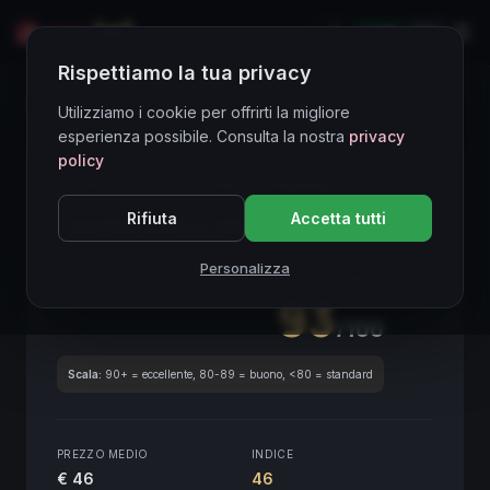
LIVE
EN
Rispettiamo la tua privacy
Directory Vini
Utilizziamo i cookie per offrirti la migliore
esperienza possibile. Consulta la nostra
privacy
policy
CORE ASSET
● STABLE
Piemonte
Rifiuta
Accetta tutti
Langhe Bianco Hérzu
2011
Piemonte
2011
Personalizza
SCORE ENOLOGICO GLOBALE
Trimestrale
93
/100
Scala:
90+ = eccellente, 80-89 = buono, <80 = standard
PREZZO MEDIO
INDICE
€ 46
46