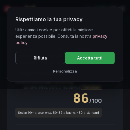
LIVE
EN
Rispettiamo la tua privacy
Directory Vini
Utilizziamo i cookie per offrirti la migliore
esperienza possibile. Consulta la nostra
privacy
policy
CORE ASSET
● STABLE
Langhe DOC
Chardonnay
Piemonte
Bianco
2018
Rifiuta
Accetta tutti
Mineralità
Vino da investimento
Personalizza
Langhe Chardonnay
2018
Piemonte
2018
Chardonnay
SCORE ENOLOGICO GLOBALE
Trimestrale
86
/100
Scala:
90+ = eccellente, 80-89 = buono, <80 = standard