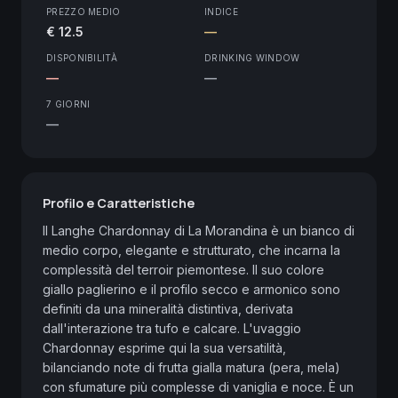
PREZZO MEDIO
INDICE
€ 12.5
—
DISPONIBILITÀ
DRINKING WINDOW
—
—
7 GIORNI
—
Profilo e Caratteristiche
Il Langhe Chardonnay di La Morandina è un bianco di 
medio corpo, elegante e strutturato, che incarna la 
complessità del terroir piemontese. Il suo colore 
giallo paglierino e il profilo secco e armonico sono 
definiti da una mineralità distintiva, derivata 
dall'interazione tra tufo e calcare. L'uvaggio 
Chardonnay esprime qui la sua versatilità, 
bilanciando note di frutta gialla matura (pera, mela) 
con sfumature più complesse di vaniglia e noce. È un 