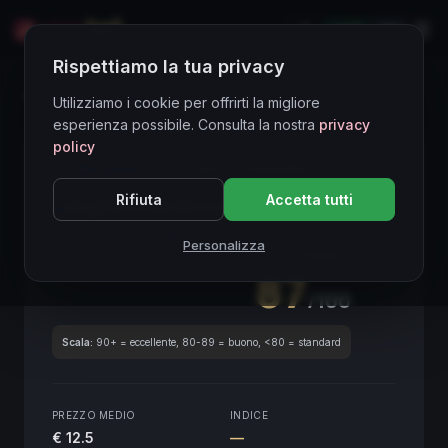
LIVE
EN
Rispettiamo la tua privacy
Directory Vini
Utilizziamo i cookie per offrirti la migliore
esperienza possibile. Consulta la nostra
privacy
policy
CORE ASSET
● STABLE
Piemonte
Rifiuta
Accetta tutti
Langhe Chardonnay
2020
Piemonte
2020
Personalizza
SCORE ENOLOGICO GLOBALE
Trimestrale
87
/100
Scala:
90+ = eccellente, 80-89 = buono, <80 = standard
PREZZO MEDIO
INDICE
€ 12.5
—