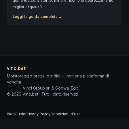
domanda consistente, minore rischio di deprezzamento,
migliore liquidità.
Leggi la guida completa →
vino
.bet
Monitoraggio prezzi e indici — non una piattaforma di
vendita
Vinci Group srl & Goowai Edit
©
2026
Vino.bet ·
Tutti i diritti riservati
Blog
Guida
Privacy Policy
Condizioni d'uso