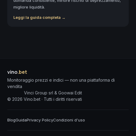
domanda consistente, minore rischio di deprezzamento,
migliore liquidità.
Leggi la guida completa →
vino
.bet
Monitoraggio prezzi e indici — non una piattaforma di
vendita
Vinci Group srl & Goowai Edit
©
2026
Vino.bet ·
Tutti i diritti riservati
Blog
Guida
Privacy Policy
Condizioni d'uso