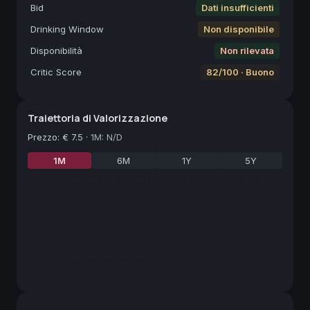
Bid
Dati insufficienti
Drinking Window
Non disponibile
Disponibilità
Non rilevata
Critic Score
82/100 · Buono
Traiettoria di Valorizzazione
Prezzo
:
€ 7.5
·
1M: N/D
1M
6M
1Y
5Y