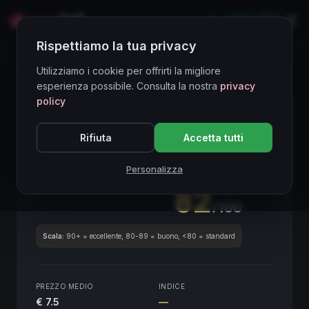
LIVE
EN
Rispettiamo la tua privacy
Directory Vini
Utilizziamo i cookie per offrirti la migliore
esperienza possibile. Consulta la nostra
privacy
policy
CORE ASSET
● STABLE
Piemonte
Rifiuta
Accetta tutti
Langhe Chardonnay
2021
Piemonte
2021
Personalizza
SCORE ENOLOGICO GLOBALE
Trimestrale
82
/100
Scala:
90+ = eccellente, 80-89 = buono, <80 = standard
PREZZO MEDIO
INDICE
€ 7.5
—