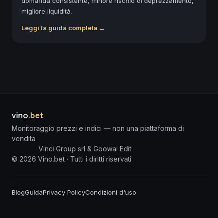
domanda consistente, minore rischio di deprezzamento,
migliore liquidità.
Leggi la guida completa →
vino
.bet
Monitoraggio prezzi e indici — non una piattaforma di
vendita
Vinci Group srl & Goowai Edit
©
2026
Vino.bet ·
Tutti i diritti riservati
Blog
Guida
Privacy Policy
Condizioni d'uso