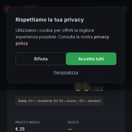
LIVE
EN
Rispettiamo la tua privacy
Directory Vini
Utilizziamo i cookie per offrirti la migliore
esperienza possibile. Consulta la nostra
privacy
policy
CORE ASSET
● STABLE
Piemonte
Rifiuta
Accetta tutti
Langhe Chardonnay Lorens
2019
Piemonte
2019
Personalizza
SCORE ENOLOGICO GLOBALE
Trimestrale
86
/100
Scala:
90+ = eccellente, 80-89 = buono, <80 = standard
PREZZO MEDIO
INDICE
€ 25
—