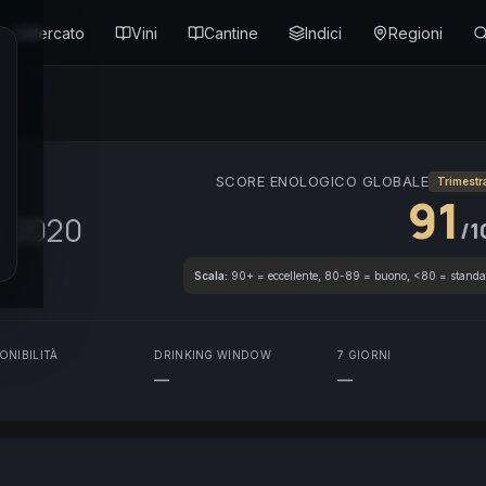
Mercato
Vini
Cantine
Indici
Regioni
SCORE ENOLOGICO GLOBALE
Trimestr
91
s
2020
/1
Scala:
90+ = eccellente, 80-89 = buono, <80 = standa
ONIBILITÀ
DRINKING WINDOW
7 GIORNI
—
—