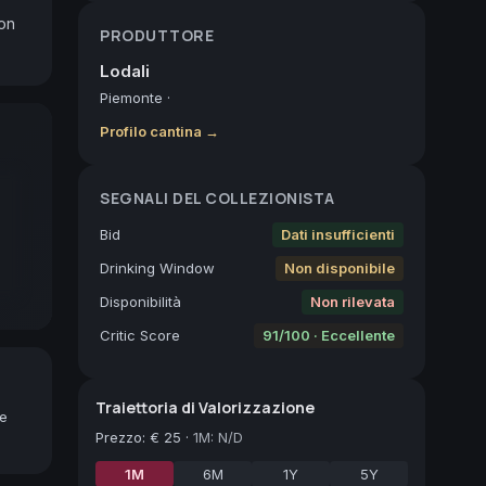
on 
PRODUTTORE
Lodali
Piemonte
·
Profilo cantina →
SEGNALI DEL COLLEZIONISTA
Bid
Dati insufficienti
Drinking Window
Non disponibile
Disponibilità
Non rilevata
Critic Score
91/100 · Eccellente
Traiettoria di Valorizzazione
ne
Prezzo
:
€ 25
·
1M: N/D
1M
6M
1Y
5Y