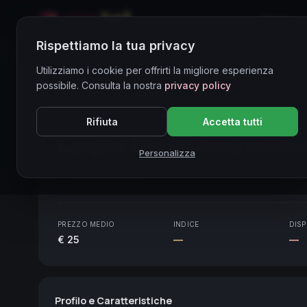
Home
Rispettiamo la tua privacy
Directory Vini
Utilizziamo i cookie per offrirti la migliore esperienza
possibile. Consulta la nostra
privacy policy
CORE ASSET
● STABLE
Piemonte
Rifiuta
Accetta tutti
Langhe Chardonnay Loren
Personalizza
Piemonte
2020
PREZZO MEDIO
INDICE
DISP
€ 25
—
—
Profilo e Caratteristiche