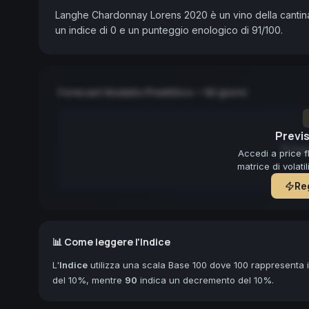
Langhe Chardonnay Lorens 2020 è un vino della cantina 
un indice di 0 e un punteggio enologico di 91/100.
Forecast Modello Predittivo — 90 giorni
Previs
Forec
Accedi a price f
matrice di volati
Reg
📊 Come leggere l'Indice
L'
Indice
utilizza una scala Base 100 dove 100 rappresenta il
del 10%, mentre
90
indica un decremento del 10%.