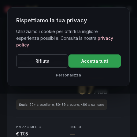
LIVE
EN
Rispettiamo la tua privacy
Directory Vini
Utilizziamo i cookie per offrirti la migliore
esperienza possibile. Consulta la nostra
privacy
policy
CORE ASSET
● STABLE
Piemonte
Rifiuta
Accetta tutti
Langhe Dolcetto Nirane
2021
Piemonte
2021
Personalizza
SCORE ENOLOGICO GLOBALE
Trimestrale
87
/100
Scala:
90+ = eccellente, 80-89 = buono, <80 = standard
PREZZO MEDIO
INDICE
€ 17.5
—