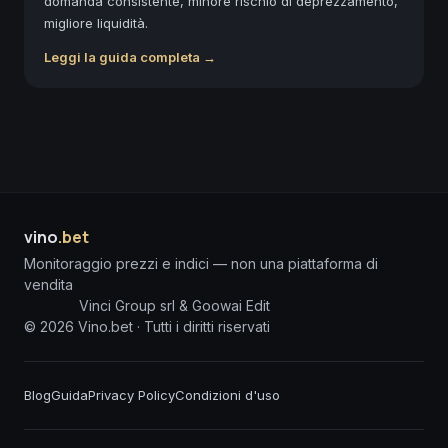
domanda consistente, minore rischio di deprezzamento,
migliore liquidità.
Leggi la guida completa →
vino
.bet
Monitoraggio prezzi e indici — non una piattaforma di
vendita
Vinci Group srl & Goowai Edit
©
2026
Vino.bet ·
Tutti i diritti riservati
Blog
Guida
Privacy Policy
Condizioni d'uso