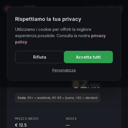
LIVE
EN
Rispettiamo la tua privacy
Directory Vini
Utilizziamo i cookie per offrirti la migliore
esperienza possibile. Consulta la nostra
privacy
policy
CORE ASSET
● STABLE
Piemonte
Rifiuta
Accetta tutti
Langhe Favorita
2021
Piemonte
2021
Personalizza
SCORE ENOLOGICO GLOBALE
Trimestrale
82
/100
Scala:
90+ = eccellente, 80-89 = buono, <80 = standard
PREZZO MEDIO
INDICE
€ 12.5
—