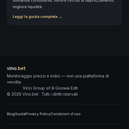
domanda consistente, minore rischio di deprezzamento,
migliore liquidità.
Leggi la guida completa →
vino
.bet
Monitoraggio prezzi e indici — non una piattaforma di
vendita
Vinci Group srl & Goowai Edit
©
2026
Vino.bet ·
Tutti i diritti riservati
Blog
Guida
Privacy Policy
Condizioni d'uso