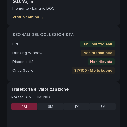
G.D. Vajra
Piemonte
·
Langhe DOC
Profilo cantina →
SEGNALI DEL COLLEZIONISTA
Bid
Dati insufficienti
Drinking Window
Non disponibile
Disponibilità
Non rilevata
Critic Score
87/100 · Molto buono
Traiettoria di Valorizzazione
Prezzo
:
€ 25
·
1M: N/D
1M
6M
1Y
5Y