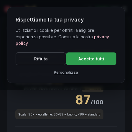
LIVE
EN
Rispettiamo la tua privacy
Directory Vini
Utilizziamo i cookie per offrirti la migliore
esperienza possibile. Consulta la nostra
privacy
policy
CORE ASSET
● STABLE
Langhe DOC
Freisa
Piemonte
Nebbiolo-related
Red
Investment
Rifiuta
Accetta tutti
Meditazione
Collezionismo
Personalizza
Langhe Freisa Kyè
2019
Piemonte
2019
Freisa
SCORE ENOLOGICO GLOBALE
Trimestrale
87
/100
Scala:
90+ = eccellente, 80-89 = buono, <80 = standard