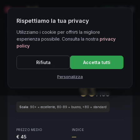
LIVE
EN
Rispettiamo la tua privacy
Directory Vini
Utilizziamo i cookie per offrirti la migliore
esperienza possibile. Consulta la nostra
privacy
policy
CORE ASSET
● STABLE
Piemonte
Rifiuta
Accetta tutti
Langhe Larigi
2007
Piemonte
2007
Personalizza
SCORE ENOLOGICO GLOBALE
Trimestrale
93
/100
Scala:
90+ = eccellente, 80-89 = buono, <80 = standard
PREZZO MEDIO
INDICE
€ 45
—