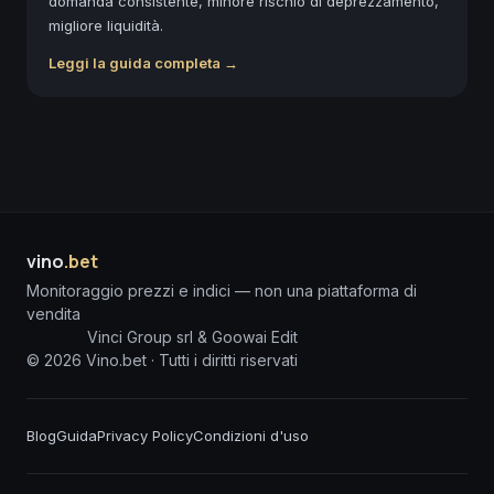
domanda consistente, minore rischio di deprezzamento,
migliore liquidità.
Leggi la guida completa →
vino
.bet
Monitoraggio prezzi e indici — non una piattaforma di
vendita
Vinci Group srl & Goowai Edit
©
2026
Vino.bet ·
Tutti i diritti riservati
Blog
Guida
Privacy Policy
Condizioni d'uso