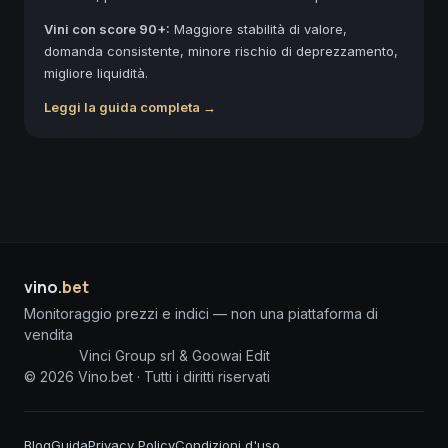
Vini con score 90+:
Maggiore stabilità di valore,
domanda consistente, minore rischio di deprezzamento,
migliore liquidità.
Leggi la guida completa →
vino
.bet
Monitoraggio prezzi e indici — non una piattaforma di
vendita
Vinci Group srl & Goowai Edit
©
2026
Vino.bet ·
Tutti i diritti riservati
Blog
Guida
Privacy Policy
Condizioni d'uso