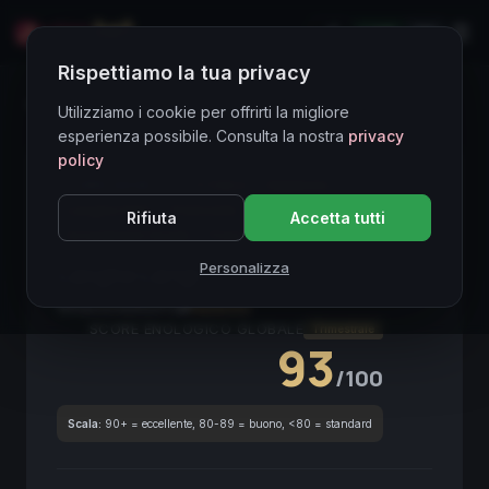
LIVE
EN
Rispettiamo la tua privacy
Directory Vini
Utilizziamo i cookie per offrirti la migliore
esperienza possibile. Consulta la nostra
privacy
policy
CORE ASSET
● STABLE
Nebbiolo
Langhe DOC
Piemonte
Red
Rifiuta
Accetta tutti
Investment Grade
Fine Wine
DOC
Barrique
Personalizza
Langhe Larigi
2013
Piemonte
2013
Nebbiolo
SCORE ENOLOGICO GLOBALE
Trimestrale
93
/100
Scala:
90+ = eccellente, 80-89 = buono, <80 = standard