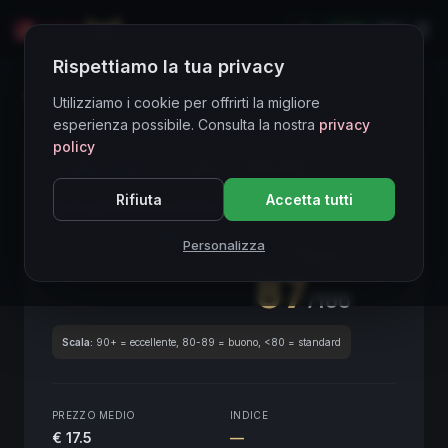
LIVE
EN
Rispettiamo la tua privacy
Directory Vini
Utilizziamo i cookie per offrirti la migliore
esperienza possibile. Consulta la nostra
privacy
policy
CORE ASSET
● STABLE
Piemonte
Rifiuta
Accetta tutti
Langhe Nascetta
2021
Piemonte
2021
Personalizza
SCORE ENOLOGICO GLOBALE
Trimestrale
87
/100
Scala:
90+ = eccellente, 80-89 = buono, <80 = standard
PREZZO MEDIO
INDICE
€ 17.5
—