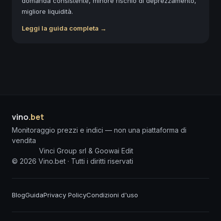
domanda consistente, minore rischio di deprezzamento,
migliore liquidità.
Leggi la guida completa →
vino
.bet
Monitoraggio prezzi e indici — non una piattaforma di
vendita
Vinci Group srl & Goowai Edit
©
2026
Vino.bet ·
Tutti i diritti riservati
Blog
Guida
Privacy Policy
Condizioni d'uso