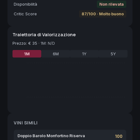
Disponibilità
Non rilevata
Critic Score
87/100 · Molto buono
Traiettoria di Valorizzazione
Prezzo
:
€ 35
·
1M: N/D
1M
6M
1Y
5Y
VINI SIMILI
Doppio Barolo Monfortino Riserva
100