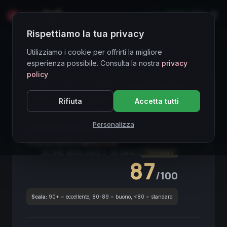
LIVE
EN
Rispettiamo la tua privacy
Directory Vini
Utilizziamo i cookie per offrirti la migliore
esperienza possibile. Consulta la nostra
privacy
policy
CORE ASSET
● STABLE
Langhe
Nascetta
Bianco
Piemonte
DOC
Spumante Potenziale
Rifiuta
Accetta tutti
Fine Wine
Collezionabile
Personalizza
Langhe Nascetta
2021
Piemonte
2021
Nascetta
SCORE ENOLOGICO GLOBALE
Trimestrale
87
/100
Scala:
90+ = eccellente, 80-89 = buono, <80 = standard