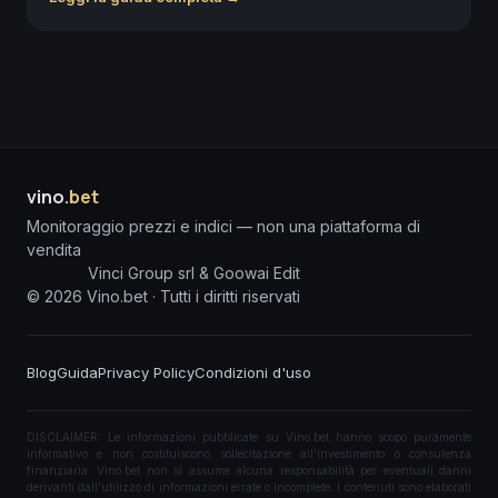
vino
.bet
Monitoraggio prezzi e indici — non una piattaforma di
vendita
Vinci Group srl & Goowai Edit
©
2026
Vino.bet ·
Tutti i diritti riservati
Blog
Guida
Privacy Policy
Condizioni d'uso
DISCLAIMER: Le informazioni pubblicate su Vino.bet hanno scopo puramente
informativo e non costituiscono sollecitazione all'investimento o consulenza
finanziaria. Vino.bet non si assume alcuna responsabilità per eventuali danni
derivanti dall'utilizzo di informazioni errate o incomplete. I contenuti sono elaborati