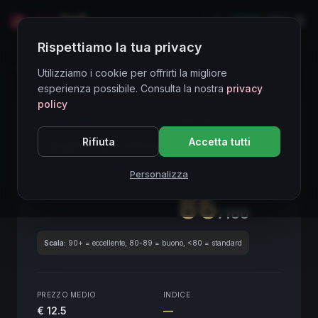
LIVE
EN
Rispettiamo la tua privacy
Directory Vini
Utilizziamo i cookie per offrirti la migliore
esperienza possibile. Consulta la nostra
privacy
policy
CORE ASSET
● STABLE
Piemonte
Rifiuta
Accetta tutti
Langhe Nascetta Anì
2019
Piemonte
2019
Personalizza
SCORE ENOLOGICO GLOBALE
Trimestrale
86
/100
Scala:
90+ = eccellente, 80-89 = buono, <80 = standard
PREZZO MEDIO
INDICE
€ 12.5
—