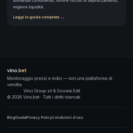
domanda consistente, minore rischio di deprezzamento,
migliore liquidità.
Leggi la guida completa →
vino
.bet
Monitoraggio prezzi e indici — non una piattaforma di
vendita
Vinci Group srl & Goowai Edit
©
2026
Vino.bet ·
Tutti i diritti riservati
Blog
Guida
Privacy Policy
Condizioni d'uso