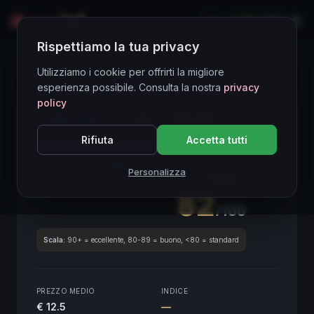
LIVE
EN
Rispettiamo la tua privacy
Directory Vini
Utilizziamo i cookie per offrirti la migliore
esperienza possibile. Consulta la nostra
privacy
policy
CORE ASSET
● STABLE
Piemonte
Rifiuta
Accetta tutti
Langhe Nascetta Anì
2021
Piemonte
2021
Personalizza
SCORE ENOLOGICO GLOBALE
Trimestrale
82
/100
Scala:
90+ = eccellente, 80-89 = buono, <80 = standard
PREZZO MEDIO
INDICE
€ 12.5
—