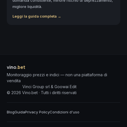
domanda consistente, minore rischio di deprezzamento,
migliore liquidità.
Leggi la guida completa →
vino
.bet
Monitoraggio prezzi e indici — non una piattaforma di
vendita
Vinci Group srl & Goowai Edit
©
2026
Vino.bet ·
Tutti i diritti riservati
Blog
Guida
Privacy Policy
Condizioni d'uso