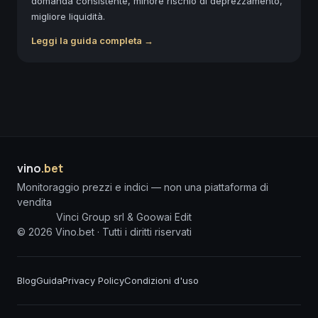
domanda consistente, minore rischio di deprezzamento,
migliore liquidità.
Leggi la guida completa →
vino
.bet
Monitoraggio prezzi e indici — non una piattaforma di
vendita
Vinci Group srl & Goowai Edit
©
2026
Vino.bet ·
Tutti i diritti riservati
Blog
Guida
Privacy Policy
Condizioni d'uso