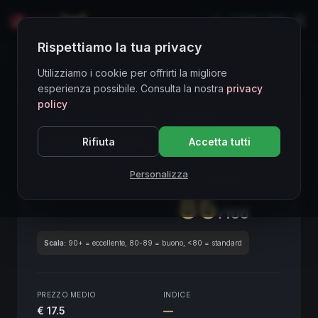
LIVE
EN
Rispettiamo la tua privacy
Directory Vini
Utilizziamo i cookie per offrirti la migliore
esperienza possibile. Consulta la nostra
privacy
policy
CORE ASSET
● STABLE
Piemonte
Rifiuta
Accetta tutti
Langhe Nebbiolo
2015
Piemonte
2015
Personalizza
SCORE ENOLOGICO GLOBALE
Trimestrale
86
/100
Scala:
90+ = eccellente, 80-89 = buono, <80 = standard
PREZZO MEDIO
INDICE
€ 17.5
—