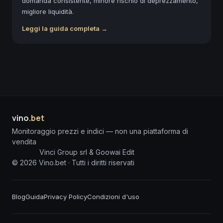
domanda consistente, minore rischio di deprezzamento,
migliore liquidità.
Leggi la guida completa →
vino
.bet
Monitoraggio prezzi e indici — non una piattaforma di
vendita
Vinci Group srl & Goowai Edit
©
2026
Vino.bet ·
Tutti i diritti riservati
Blog
Guida
Privacy Policy
Condizioni d'uso