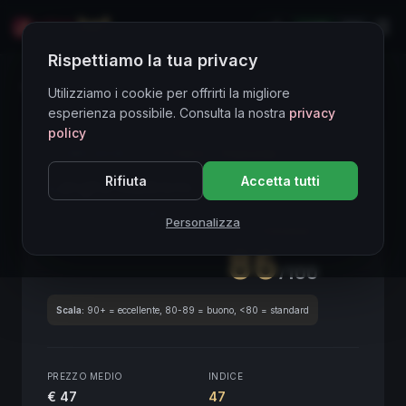
LIVE
EN
Rispettiamo la tua privacy
Directory Vini
Utilizziamo i cookie per offrirti la migliore
esperienza possibile. Consulta la nostra
privacy
policy
CORE ASSET
● STABLE
Piemonte
Rifiuta
Accetta tutti
Langhe Nebbiolo
2017
Piemonte
2017
Personalizza
SCORE ENOLOGICO GLOBALE
Trimestrale
86
/100
Scala:
90+ = eccellente, 80-89 = buono, <80 = standard
PREZZO MEDIO
INDICE
€ 47
47