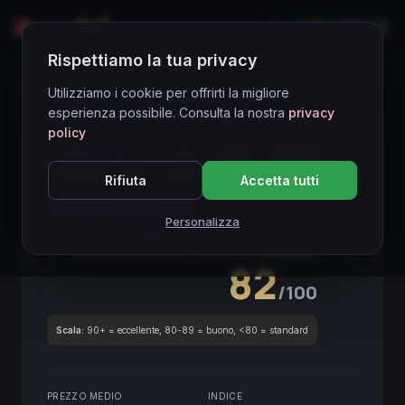
LIVE
EN
Rispettiamo la tua privacy
Directory Vini
Utilizziamo i cookie per offrirti la migliore
esperienza possibile. Consulta la nostra
privacy
policy
CORE ASSET
● STABLE
DOCG
Nebbiolo
Piemonte
Red
Langhe
Investment
Cellar
Rifiuta
Accetta tutti
Langhe Nebbiolo
2017
Personalizza
Piemonte
2017
Nebbiolo
SCORE ENOLOGICO GLOBALE
Trimestrale
82
/100
Scala:
90+ = eccellente, 80-89 = buono, <80 = standard
PREZZO MEDIO
INDICE