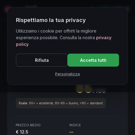
LIVE
EN
Rispettiamo la tua privacy
Directory Vini
Utilizziamo i cookie per offrirti la migliore
esperienza possibile. Consulta la nostra
privacy
policy
CORE ASSET
● STABLE
Piemonte
Rifiuta
Accetta tutti
Langhe Nebbiolo
2018
Piemonte
2018
Personalizza
SCORE ENOLOGICO GLOBALE
Trimestrale
86
/100
Scala:
90+ = eccellente, 80-89 = buono, <80 = standard
PREZZO MEDIO
INDICE
€ 12.5
—