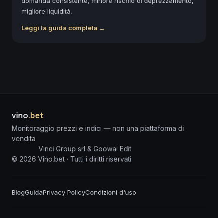
domanda consistente, minore rischio di deprezzamento,
migliore liquidità.
Leggi la guida completa →
vino
.bet
Monitoraggio prezzi e indici — non una piattaforma di
vendita
Vinci Group srl & Goowai Edit
©
2026
Vino.bet ·
Tutti i diritti riservati
Blog
Guida
Privacy Policy
Condizioni d'uso