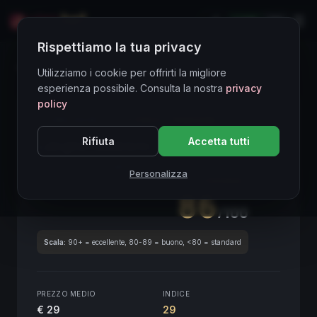
LIVE
EN
Rispettiamo la tua privacy
Directory Vini
Utilizziamo i cookie per offrirti la migliore
esperienza possibile. Consulta la nostra
privacy
policy
CORE ASSET
● STABLE
Piemonte
Rifiuta
Accetta tutti
Langhe Nebbiolo
2019
Piemonte
2019
Personalizza
SCORE ENOLOGICO GLOBALE
Trimestrale
86
/100
Scala:
90+ = eccellente, 80-89 = buono, <80 = standard
PREZZO MEDIO
INDICE
€ 29
29