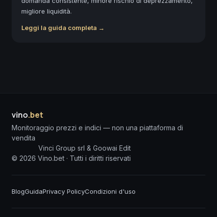
domanda consistente, minore rischio di deprezzamento,
migliore liquidità.
Leggi la guida completa →
vino
.bet
Monitoraggio prezzi e indici — non una piattaforma di
vendita
Vinci Group srl & Goowai Edit
©
2026
Vino.bet ·
Tutti i diritti riservati
Blog
Guida
Privacy Policy
Condizioni d'uso