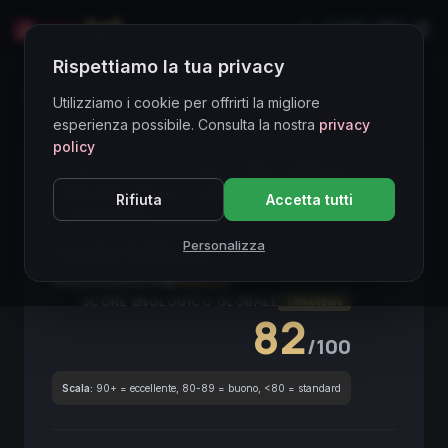
LIVE
EN
Rispettiamo la tua privacy
Directory Vini
Utilizziamo i cookie per offrirti la migliore
esperienza possibile. Consulta la nostra
privacy
policy
CORE ASSET
● STABLE
DOC
Nebbiolo
Piemonte
Rosso
Langhe
Invecchiamento
Rifiuta
Accetta tutti
Collezionismo
Personalizza
Langhe Nebbiolo
2019
Piemonte
2019
Nebbiolo
SCORE ENOLOGICO GLOBALE
Trimestrale
82
/100
Scala:
90+ = eccellente, 80-89 = buono, <80 = standard