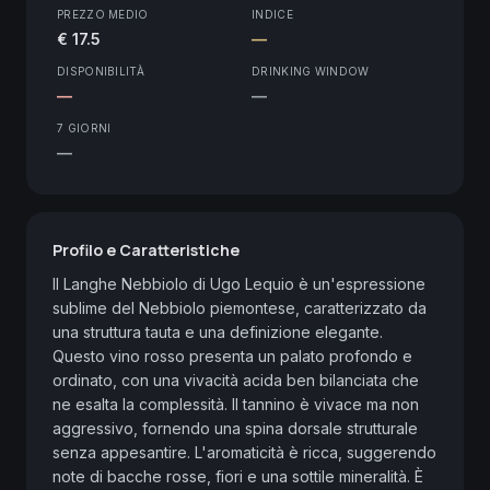
PREZZO MEDIO
INDICE
€ 17.5
—
DISPONIBILITÀ
DRINKING WINDOW
—
—
7 GIORNI
—
Profilo e Caratteristiche
Il Langhe Nebbiolo di Ugo Lequio è un'espressione 
sublime del Nebbiolo piemontese, caratterizzato da 
una struttura tauta e una definizione elegante. 
Questo vino rosso presenta un palato profondo e 
ordinato, con una vivacità acida ben bilanciata che 
ne esalta la complessità. Il tannino è vivace ma non 
aggressivo, fornendo una spina dorsale strutturale 
senza appesantire. L'aromaticità è ricca, suggerendo 
note di bacche rosse, fiori e una sottile mineralità. È 